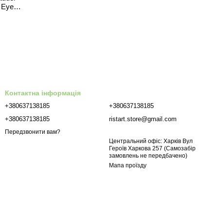
 Eye
Контактна інформація
+380637138185
+380637138185
+380637138185
ristart.store@gmail.com
Передзвонити вам?
Центральний офіс: Харків Вул
Героїв Харкова 257 (Самозабір
замовлень не передбачено)
Мапа проїзду