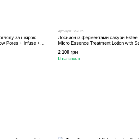
Артикул: Sakura
догляду за шкірою
Лосьйон із ферментами сакури Estee 
ow Pores + Infuse +
Micro Essence Treatment Lotion with S
Ferment 200 мл
2 100 грн
В наявності