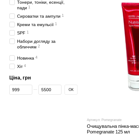
Тонери, тоніки, есенції,
1
пади
1
Сироватки та ампули
1
Креми та емульсії
1
SPF
Набори догляду за
2
обличчям
4
Новинка
4
Хіт
Ціна, грн
Від Ціна, грн
До Ціна, грн
ОК
Артикул: Pomegranate
Очищувальна пінка-маск
Pomegranate 125 мл