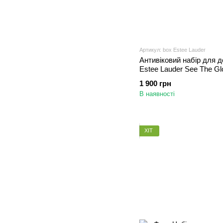
Артикул: box Estee Lauder
Антивіковий набір для 
Estee Lauder See The Gl
Hydration
1 900 грн
В наявності
ХІТ