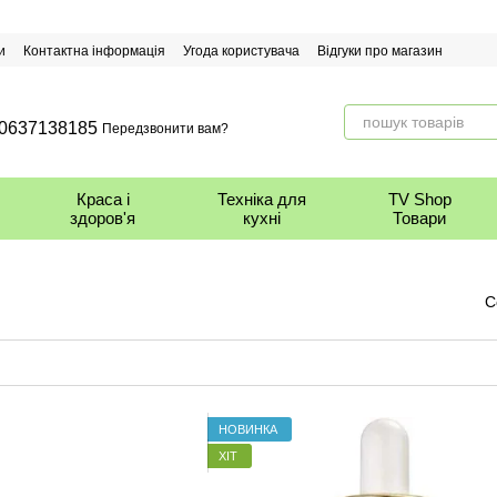
и
Контактна інформація
Угода користувача
Відгуки про магазин
0637138185
Передзвонити вам?
Краса і
Техніка для
TV Shop
здоров'я
кухні
Товари
С
НОВИНКА
ХІТ