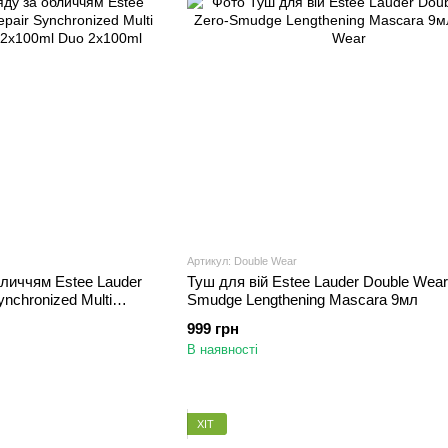
Артикул: Double Wear
бличчям Estee Lauder
Туш для вій Estee Lauder Double Wear
nchronized Multi
Smudge Lengthening Mascara 9мл
2x100ml
999 грн
В наявності
ХІТ