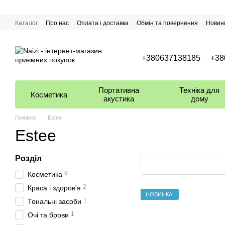
Перейти до основного контенту
Каталог
Про нас
Оплата і доставка
Обмін та повернення
Новин
+380637138185
+38
Портативна
Техніка для
Косметика
акустика
дому
Головна
Estee
Estee
Розділ
9
Косметика
2
Краса і здоров'я
НОВИНКА
1
Тональні засоби
1
Очі та брови