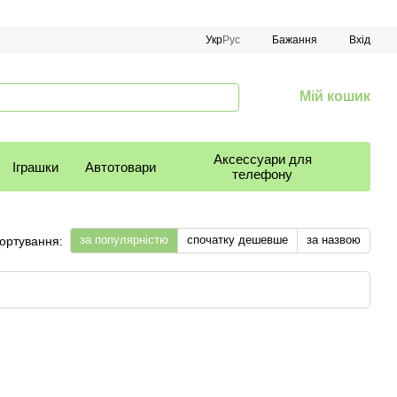
Укр
Рус
Бажання
Вхід
Мій кошик
Аксессуари для
Іграшки
Автотовари
телефону
за популярністю
спочатку дешевше
за назвою
ортування: