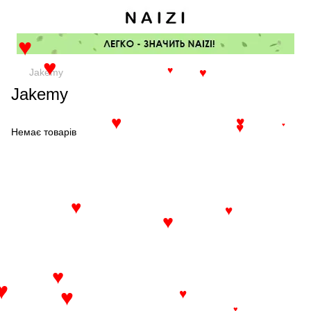
♥
♥
Jakemy
♥
♥
Jakemy
♥
♥
♥
♥
Немає товарів
♥
♥
♥
♥
♥
♥
♥
♥