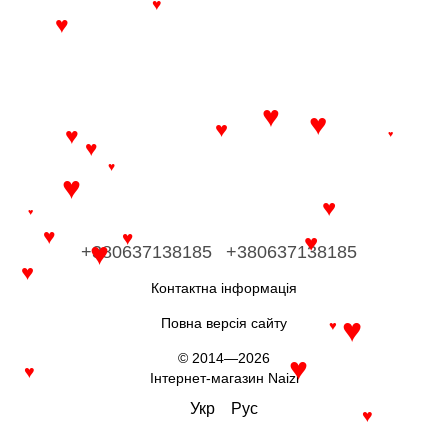
♥
♥
♥
♥
♥
♥
♥
♥
♥
♥
♥
♥
♥
♥
♥
♥
+380637138185
+380637138185
♥
Контактна інформація
Повна версія сайту
♥
♥
© 2014—2026
♥
♥
Інтернет-магазин Naizi
Укр
Рус
♥