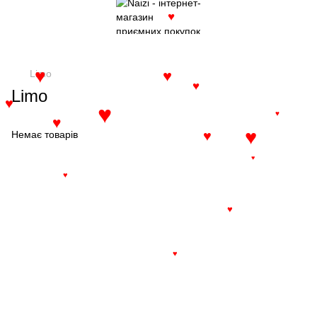
♥
Limo
♥
♥
♥
Limo
♥
♥
♥
♥
♥
Немає товарів
♥
♥
♥
♥
♥