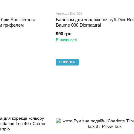
Артикул: Dior 000
 брів Shu Uemura
Бальзам для зволоження губ Dior Rou
им грифелем
Baume 000 Diornatural
990 грн
В наявності
НОВИНКА