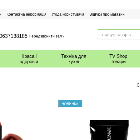
и
Контактна інформація
Угода користувача
Відгуки про магазин
0637138185
Передзвонити вам?
Краса і
Техніка для
TV Shop
здоров'я
кухні
Товари
С
НОВИНКА