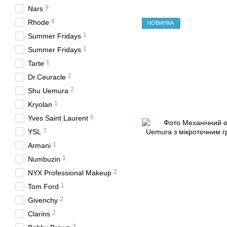
9
Nars
4
Rhode
НОВИНКА
1
Summer Fridays
1
Summer Fridays
1
Tarte
2
Dr.Ceuracle
2
Shu Uemura
1
Kryolan
6
Yves Saint Laurent
7
YSL
1
Armani
1
Numbuzin
2
NYX Professional Makeup
1
Tom Ford
2
Givenchy
2
Clarins
3