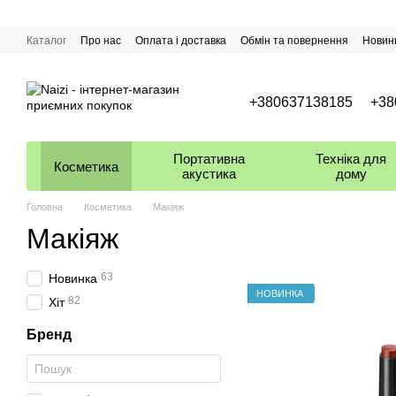
Перейти до основного контенту
Каталог
Про нас
Оплата і доставка
Обмін та повернення
Новин
+380637138185
+38
Портативна
Техніка для
Косметика
акустика
дому
Головна
Косметика
Макіяж
Макіяж
63
Новинка
НОВИНКА
82
Хіт
Бренд