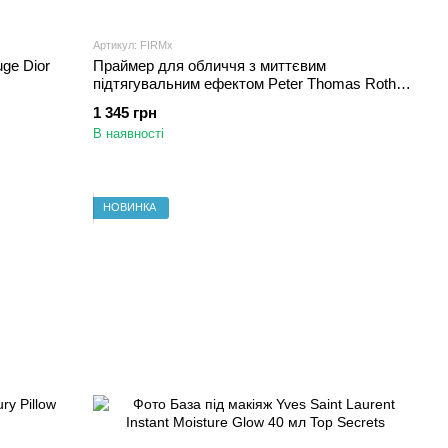
Артикул: FIRMx
ge Dior
Праймер для обличчя з миттєвим
підтягувальним ефектом Peter Thomas Roth
No-Filter 30 мл
1 345 грн
В наявності
НОВИНКА