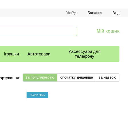
Укр
Рус
Бажання
Вхід
Мій кошик
Аксессуари для
Іграшки
Автотовари
телефону
за популярністю
спочатку дешевше
за назвою
ортування:
НОВИНКА