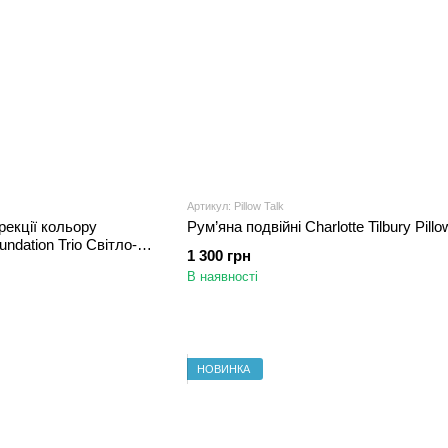
Артикул: Pillow Talk
рекції кольору
Рум’яна подвійні Charlotte Tilbury Pillow
undation Trio Світло-
1 300 грн
В наявності
НОВИНКА