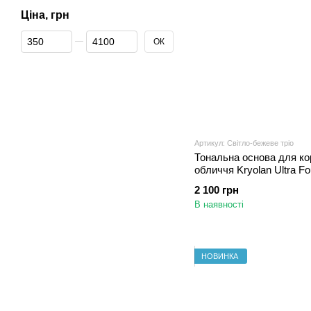
Ціна, грн
Від Ціна, грн
До Ціна, грн
ОК
Артикул: Світло-бежеве тріо
Тональна основа для ко
обличчя Kryolan Ultra Fo
бежеве тріо 40 г
2 100 грн
В наявності
НОВИНКА