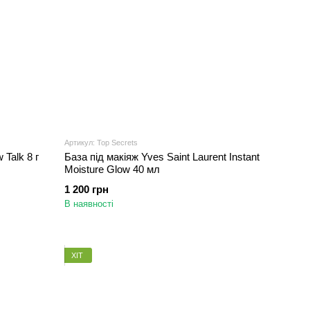
Артикул: Top Secrets
 Talk 8 г
База під макіяж Yves Saint Laurent Instant
Moisture Glow 40 мл
1 200 грн
В наявності
ХІТ