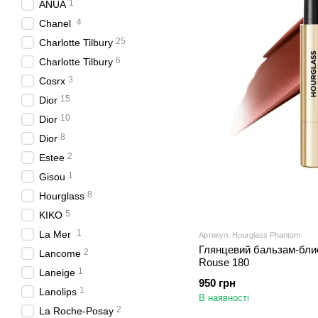
1
ANUA
4
Chanel
25
Charlotte Tilbury
6
Charlotte Tilbury
3
Cosrx
15
Dior
10
Dior
8
Dior
2
Estee
1
Gisou
8
Hourglass
5
KIKO
1
La Mer
Артикул: Hourglass Phantom
Глянцевий бальзам-блис
2
Lancome
Rouse 180
1
Laneige
950 грн
1
Lanolips
В наявності
2
La Roche-Posay