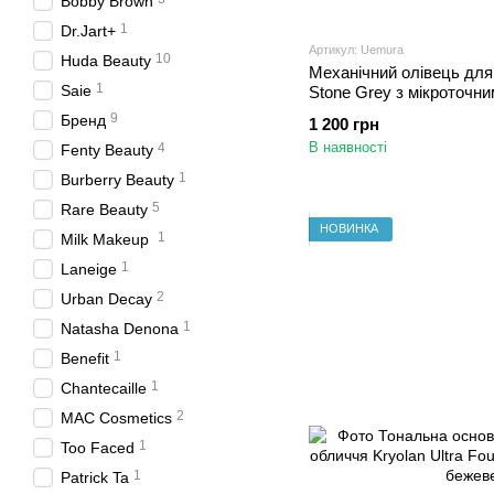
Bobby Brown
1
Dr.Jart+
Артикул: Uemura
10
Huda Beauty
Механічний олівець для
1
Saie
Stone Grey з мікроточн
9
Бренд
1 200 грн
В наявності
4
Fenty Beauty
1
Burberry Beauty
5
Rare Beauty
НОВИНКА
1
Milk Makeup
1
Laneige
2
Urban Decay
1
Natasha Denona
1
Benefit
1
Chantecaille
2
MAC Cosmetics
1
Too Faced
1
Patrick Ta