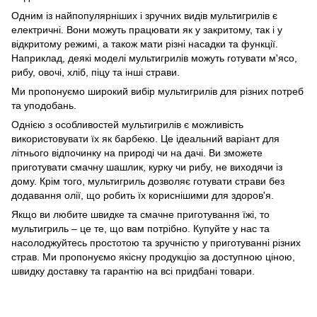
Одним із найпопулярніших і зручних видів мультигрилів є
електричні. Вони можуть працювати як у закритому, так і у
відкритому режимі, а також мати різні насадки та функції.
Наприклад, деякі моделі мультигрилів можуть готувати м'ясо,
рибу, овочі, хліб, піцу та інші страви.
Ми пропонуємо широкий вибір мультигрилів для різних потреб
та уподобань.
Однією з особливостей мультигрилів є можливість
використовувати їх як барбекю. Це ідеальний варіант для
літнього відпочинку на природі чи на дачі. Ви зможете
приготувати смачну шашлик, курку чи рибу, не виходячи із
дому. Крім того, мультигриль дозволяє готувати страви без
додавання олії, що робить їх кориснішими для здоров'я.
Якщо ви любите швидке та смачне приготування їжі, то
мультигриль – це те, що вам потрібно. Купуйте у нас та
насолоджуйтесь простотою та зручністю у приготуванні різних
страв. Ми пропонуємо якісну продукцію за доступною ціною,
швидку доставку та гарантію на всі придбані товари.