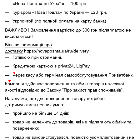
♥
«Нова Пошта» по Україні — 100 грн
Кур'єром «Нова Пошта» по Україні — 120 грн.
Укрпочтой (по полной оплате на карту банка)
ВАЖЛИВО ! Замовлення вартістю до 300 грн післяплатою не
висилаються!
Більше інформації про
доставку
https://novaposhta.ua/ru/delivery
Готівкою при отриманні.
Кредитною карткою в privat24, LiqPay.
Через касу або термінал самообслуговування Приватбанк.
♥
Компанія здійснює повернення та обмін товарів належної
♥
якості відповідно до Закону "Про захист прав споживачів".
Нагадуємо, що для повернення товару потрібно
дотримуватися певних умов:
пройшло не більше 14 днів;
товар не належить до товарів, які не підлягають обміну та
поверненню;
товар не використовувався, повністю укомплектований і не