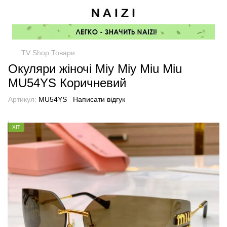
TV Shop Товари
Окуляри жіночі Міу Міу Miu Miu
MU54YS Коричневий
Артикул:
MU54YS
Написати відгук
ХІТ