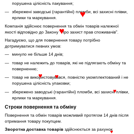
порушена цілісність пакування;
збережені заводські (гарантійні) пломби, всі захисні плівки,
ярлики та маркування.
♥
Компанія здійснює повернення та обмін товарів належної
якості відповідно до Закону "Про захист прав споживачів".
♥
Нагадуємо, що для повернення товару потрібно
дотримуватися певних умов:
минуло не більше 14 днів;
товар не належить до товарів, які не підлягають обміну та
поверненню;
товар не використовувався, повністю укомплектований і не
♥
♥
порушена цілісність упаковки;
збережено заводські (гарантійні) пломби, всі захисні плівки,
♥
ярлики та маркування.
Строки повернення та обміну
Повернення та обмін товарів можливий протягом 14 днів після
отримання товару покупцем.
Зворотна доставка товарів
здійснюється за рахунок