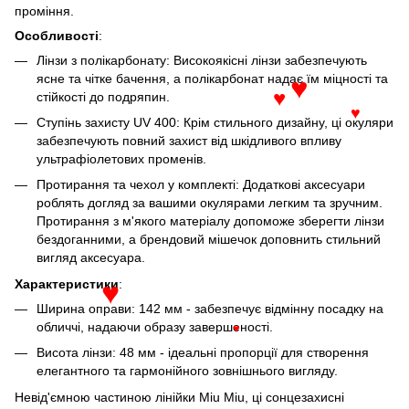
проміння.
Особливості
:
Лінзи з полікарбонату: Високоякісні лінзи забезпечують
ясне та чітке бачення, а полікарбонат надає їм міцності та
стійкості до подряпин.
♥
♥
Ступінь захисту UV 400: Крім стильного дизайну, ці окуляри
♥
забезпечують повний захист від шкідливого впливу
ультрафіолетових променів.
Протирання та чехол у комплекті: Додаткові аксесуари
роблять догляд за вашими окулярами легким та зручним.
Протирання з м'якого матеріалу допоможе зберегти лінзи
бездоганними, а брендовий мішечок доповнить стильний
вигляд аксесуара.
Характеристики
:
Ширина оправи: 142 мм - забезпечує відмінну посадку на
♥
обличчі, надаючи образу завершеності.
♥
Висота лінзи: 48 мм - ідеальні пропорції для створення
елегантного та гармонійного зовнішнього вигляду.
Невід'ємною частиною лінійки Miu Miu, ці сонцезахисні