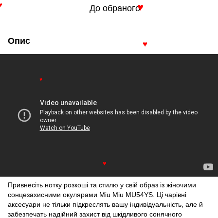
До обраного
♥
♥
Опис
♥
♥
♥
Привнесіть нотку розкоші та стилю у свій образ із жіночими
сонцезахисними окулярами Miu Miu MU54YS. Ці чарівні
аксесуари не тільки підкреслять вашу індивідуальність, але й
забезпечать надійний захист від шкідливого сонячного