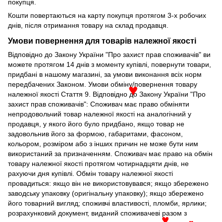
покупця.
♥
Кошти повертаються на карту покупця протягом 3-х робочих
днів, після отримання товару на склад продавця.
Умови повернення для товарів належної якості
Відповідно до Закону України "Про захист прав споживачів" ви
можете протягом 14 днів з моменту купівлі, повернути товари,
придбані в нашому магазині, за умови виконання всіх норм
передбачених Законом. Умови обміну/повернення товару
належної якості Стаття 9. Відповідно до Закону України "Про
♥
захист прав споживачів": Споживач має право обміняти
непродовольчий товар належної якості на аналогічний у
продавця, у якого його було придбано, якщо товар не
задовольнив його за формою, габаритами, фасоном,
кольором, розміром або з інших причин не може бути ним
використаний за призначенням. Споживач має право на обмін
товару належної якості протягом чотирнадцяти днів, не
рахуючи дня купівлі. Обмін товару належної якості
провадиться: якщо він не використовувався; якщо збережено
заводську упаковку (оригінальну упаковку); якщо збережено
його товарний вигляд; споживчі властивості, пломби, ярлики;
розрахунковий документ, виданий споживачеві разом з