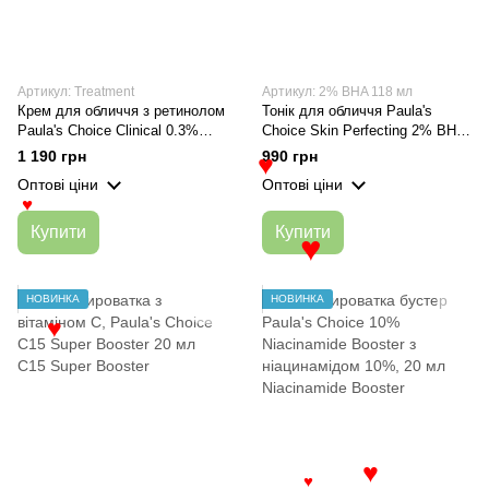
Артикул: Treatment
Артикул: 2% BHA 118 мл
Крем для обличчя з ретинолом
Тонік для обличчя Paula's
Paula's Choice Clinical 0.3%
Choice Skin Perfecting 2% BHA
Retinol + 2% Bakuchiol
Liquid Exfoliant 118 мл
1 190 грн
990 грн
♥
Treatment 30 ml
Оптові ціни
Оптові ціни
♥
Купити
Купити
♥
НОВИНКА
НОВИНКА
♥
♥
♥