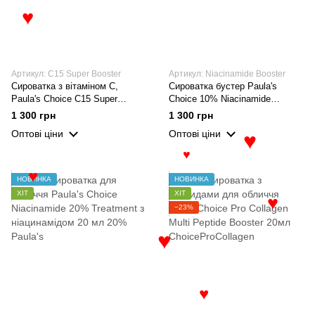
♥
Артикул: C15 Super Booster
Артикул: Niacinamide Booster
Сироватка з вітаміном C,
Сироватка бустер Paula's
Paula's Choice C15 Super
Choice 10% Niacinamide
Booster 20 мл
Booster з ніацинамідом 10%, 20
1 300 грн
1 300 грн
мл
Оптові ціни
Оптові ціни
♥
♥
♥
НОВИНКА
НОВИНКА
ХІТ
ХІТ
♥
−23%
♥
♥