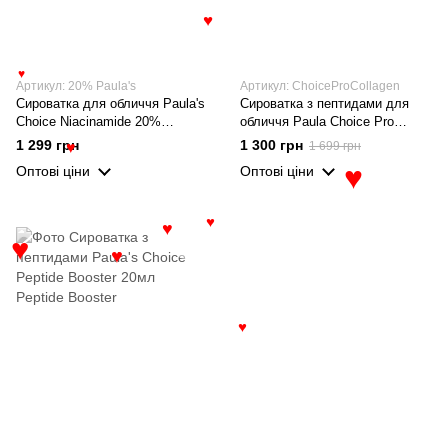
♥
♥
Артикул: 20% Paula's
Артикул: ChoiceProCollagen
Сироватка для обличчя Paula's
Сироватка з пептидами для
Choice Niacinamide 20%
обличчя Paula Choice Pro
Treatment з ніацинамідом 20
Collagen Multi Peptide Booster
1 299 грн
1 300 грн
1 699 грн
♥
мл
20мл
Оптові ціни
Оптові ціни
♥
♥
♥
♥
♥
♥