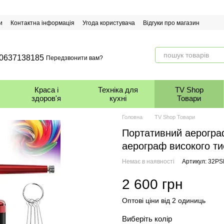
и
Контактна інформація
Угода користувача
Відгуки про магазин
0637138185
Передзвонити вам?
Краса і
Техніка для
TV Shop
здоров'я
кухні
Товари
Головна
TV Shop Товари
Портативний аерогра
аерограф високого ти
Немає в наявності
Артикул: 32PS
2 600 грн
Оптові ціни від 2 одиниць
Виберіть колір