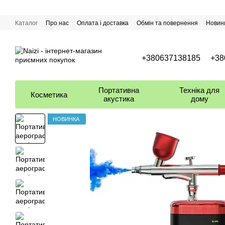
Перейти до основного контенту
Каталог
Про нас
Оплата і доставка
Обмін та повернення
Новин
+380637138185
+38
Портативна
Техніка для
Косметика
акустика
дому
НОВИНКА