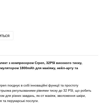
иться
ект з компресором Crpen, 32PSI високого тиску,
мулятором 1800mAh для макіяжу, нейл-арту та
pen поєднує в собі інноваційні функції та простоту
 трьома регульованими рівнями тиску до 32 PSI, що робить
ом для різних завдань, як-от макіяж, зволоження шкіри,
 та перукарські послуги.