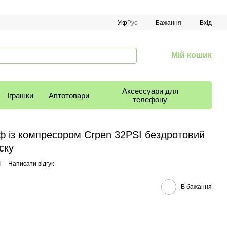
Укр
Рус
Бажання
Вхід
Мій кошик
Аксессуари для
Іграшки
Автотовари
телефону
ф із компресором Crpen 32PSI бездротовий
ску
I
Написати відгук
В бажання