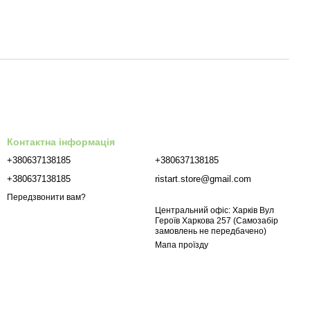
Контактна інформація
+380637138185
+380637138185
+380637138185
ristart.store@gmail.com
Передзвонити вам?
Центральний офіс: Харків Вул
Героїв Харкова 257 (Самозабір
замовлень не передбачено)
Мапа проїзду