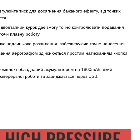
Регулюйте тиск для досягнення бажаного ефекту, від тонких
ття.
 двоетапний курок дає змогу точно контролювати подавання
уючи плавну роботу.
шує надлишкове розпилення, забезпечуючи точне нанесення.
вання аерографом здійснюється простим натисканням кнопки
Комплект обладнаний акумулятором на 1800mAh, який
езперервної роботи та заряджається через USB.