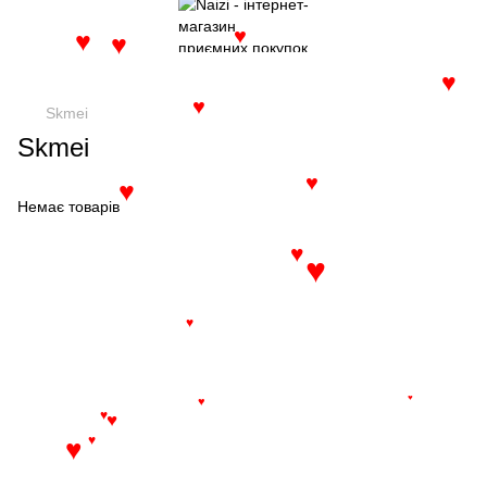
♥
♥
♥
♥
♥
♥
Skmei
Skmei
♥
♥
Немає товарів
♥
♥
♥
♥
♥
♥
♥
♥
♥