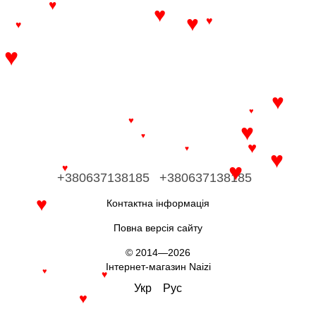
♥
♥
♥
♥
♥
♥
♥
♥
♥
♥
♥
♥
♥
♥
♥
♥
+380637138185
+380637138185
♥
Контактна інформація
Повна версія сайту
© 2014—2026
Інтернет-магазин Naizi
♥
♥
Укр
Рус