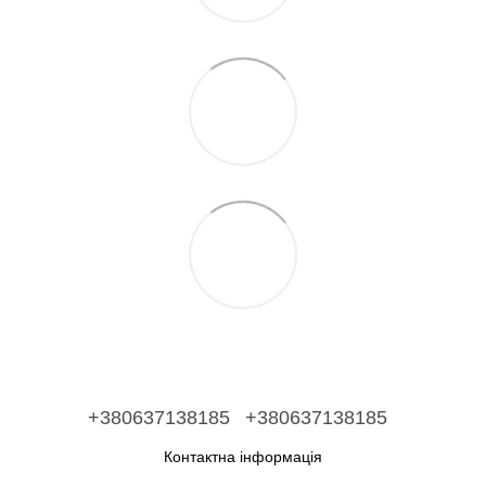
+380637138185
+380637138185
Контактна інформація