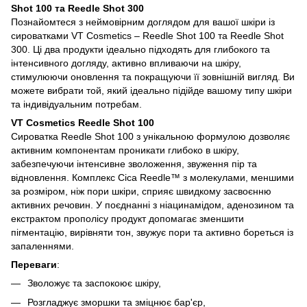
Shot 100 та Reedle Shot 300
Познайомтеся з неймовірним доглядом для вашої шкіри із
сироватками VT Cosmetics – Reedle Shot 100 та Reedle Shot
300. Ці два продукти ідеально підходять для глибокого та
інтенсивного догляду, активно впливаючи на шкіру,
стимулюючи оновлення та покращуючи її зовнішній вигляд. Ви
можете вибрати той, який ідеально підійде вашому типу шкіри
та індивідуальним потребам.
VT Cosmetics Reedle Shot 100
Сироватка Reedle Shot 100 з унікальною формулою дозволяє
активним компонентам проникати глибоко в шкіру,
забезпечуючи інтенсивне зволоження, звуження пір та
відновлення. Комплекс Cica Reedle™ з молекулами, меншими
за розміром, ніж пори шкіри, сприяє швидкому засвоєнню
активних речовин. У поєднанні з ніацинамідом, аденозином та
екстрактом прополісу продукт допомагає зменшити
пігментацію, вирівняти тон, звужує пори та активно бореться із
запаленнями.
Переваги
:
Зволожує та заспокоює шкіру,
Розгладжує зморшки та зміцнює бар'єр,