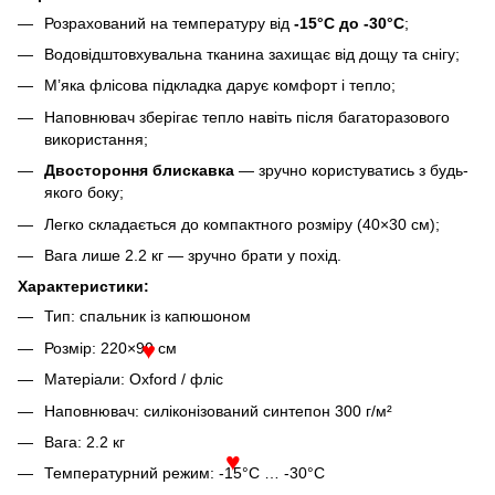
Розрахований на температуру від
-15°C до -30°C
;
Водовідштовхувальна тканина захищає від дощу та снігу;
М’яка флісова підкладка дарує комфорт і тепло;
Наповнювач зберігає тепло навіть після багаторазового
використання;
Двостороння блискавка
— зручно користуватись з будь-
якого боку;
Легко складається до компактного розміру (40×30 см);
Вага лише 2.2 кг — зручно брати у похід.
Характеристики:
Тип: спальник із капюшоном
Розмір: 220×90 см
♥
Матеріали: Oxford / фліс
Наповнювач: силіконізований синтепон 300 г/м²
Вага: 2.2 кг
Температурний режим: -15°C … -30°C
♥