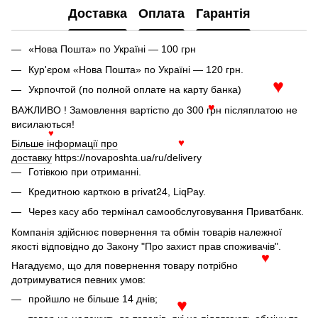
Доставка
Оплата
Гарантія
«Нова Пошта» по Україні — 100 грн
Кур'єром «Нова Пошта» по Україні — 120 грн.
Укрпочтой (по полной оплате на карту банка)
♥
ВАЖЛИВО ! Замовлення вартістю до 300 грн післяплатою не
♥
висилаються!
♥
Більше інформації про
♥
доставку
https://novaposhta.ua/ru/delivery
Готівкою при отриманні.
Кредитною карткою в privat24, LiqPay.
Через касу або термінал самообслуговування Приватбанк.
Компанія здійснює повернення та обмін товарів належної
якості відповідно до Закону "Про захист прав споживачів".
Нагадуємо, що для повернення товару потрібно
♥
дотримуватися певних умов:
пройшло не більше 14 днів;