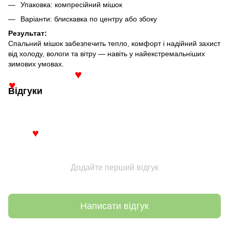
Упаковка: компресійний мішок
Варіанти: блискавка по центру або збоку
Результат:
Спальний мішок забезпечить тепло, комфорт і надійний захист
від холоду, вологи та вітру — навіть у найекстремальніших
зимових умовах.
♥
Відгуки
♥
♥
Додайте перший відгук
Написати відгук