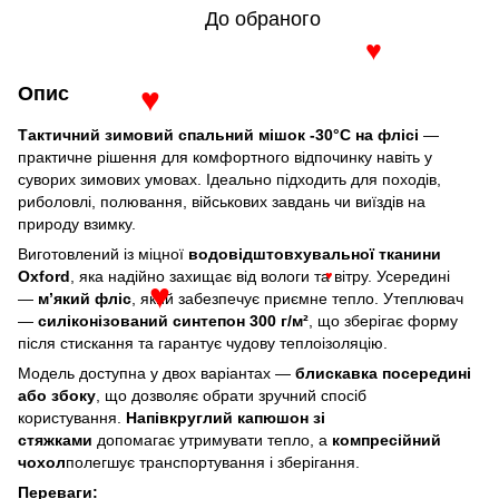
До обраного
♥
Опис
♥
Тактичний зимовий спальний мішок -30°C на флісі
—
практичне рішення для комфортного відпочинку навіть у
суворих зимових умовах. Ідеально підходить для походів,
риболовлі, полювання, військових завдань чи виїздів на
природу взимку.
Виготовлений із міцної
водовідштовхувальної тканини
Oxford
, яка надійно захищає від вологи та вітру. Усередині
♥
—
м’який фліс
, який забезпечує приємне тепло. Утеплювач
♥
—
силіконізований синтепон 300 г/м²
, що зберігає форму
після стискання та гарантує чудову теплоізоляцію.
Модель доступна у двох варіантах —
блискавка посередині
або збоку
, що дозволяє обрати зручний спосіб
користування.
Напівкруглий капюшон зі
стяжками
допомагає утримувати тепло, а
компресійний
чохол
полегшує транспортування і зберігання.
Переваги: