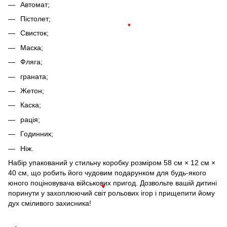
Автомат;
Пістолет;
♥
Свисток;
Маска;
Фляга;
граната;
Жетон;
Каска;
рація;
Годинник;
Ніж.
Набір упакований у стильну коробку розміром 58 см × 12 см ×
40 см, що робить його чудовим подарунком для будь-якого
юного поціновувача військових пригод. Дозвольте вашій дитині
♥
поринути у захоплюючий світ рольових ігор і прищепити йому
дух сміливого захисника!