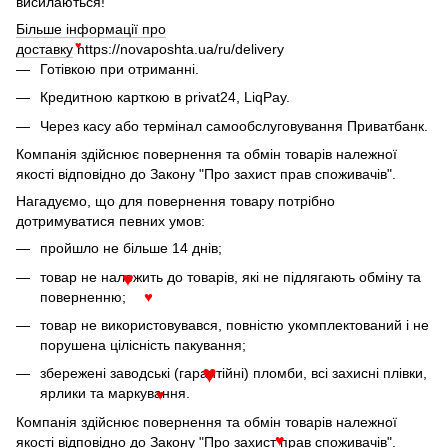
висилаються!
Більше інформації про
доставку
https://novaposhta.ua/ru/delivery
♥
Готівкою при отриманні.
Кредитною карткою в privat24, LiqPay.
Через касу або термінал самообслуговування Приватбанк.
Компанія здійснює повернення та обмін товарів належної
якості відповідно до Закону "Про захист прав споживачів".
Нагадуємо, що для повернення товару потрібно
дотримуватися певних умов:
пройшло не більше 14 днів;
товар не належить до товарів, які не підлягають обміну та
♥
поверненню;
♥
товар не використовувався, повністю укомплектований і не
порушена цілісність пакування;
збережені заводські (гарантійні) пломби, всі захисні плівки,
♥
ярлики та маркування.
♥
Компанія здійснює повернення та обмін товарів належної
якості відповідно до Закону "Про захист прав споживачів".