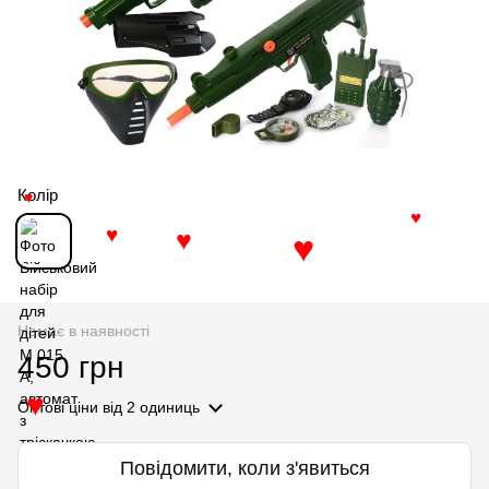
Колір
♥
♥
♥
♥
♥
Немає в наявності
450 грн
Оптові ціни
від 2 одиниць
♥
Повідомити, коли з'явиться