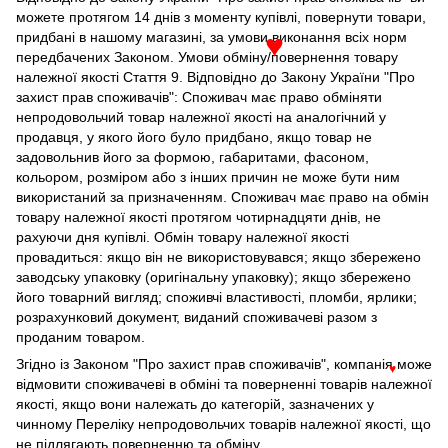
можете протягом 14 днів з моменту купівлі, повернути товари,
придбані в нашому магазині, за умови виконання всіх норм
передбачених Законом. Умови обміну/повернення товару
♥
належної якості Стаття 9. Відповідно до Закону України "Про
захист прав споживачів": Споживач має право обміняти
непродовольчий товар належної якості на аналогічний у
продавця, у якого його було придбано, якщо товар не
задовольнив його за формою, габаритами, фасоном,
кольором, розміром або з інших причин не може бути ним
використаний за призначенням. Споживач має право на обмін
товару належної якості протягом чотирнадцяти днів, не
рахуючи дня купівлі. Обмін товару належної якості
провадиться: якщо він не використовувався; якщо збережено
заводську упаковку (оригінальну упаковку); якщо збережено
його товарний вигляд; споживчі властивості, пломби, ярлики;
розрахунковий документ, виданий споживачеві разом з
проданим товаром.
Згідно із Законом "Про захист прав споживачів", компанія може
♥
відмовити споживачеві в обміні та поверненні товарів належної
якості, якщо вони належать до категорій, зазначених у
чинному Переліку непродовольчих товарів належної якості, що
не підлягають поверненню та обміну.