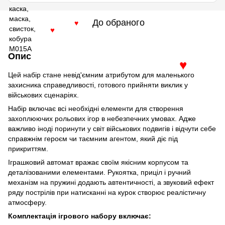
До обраного
♥
♥
Опис
♥
Цей набір стане невід'ємним атрибутом для маленького
захисника справедливості, готового прийняти виклик у
військових сценаріях.
Набір включає всі необхідні елементи для створення
захоплюючих рольових ігор в небезпечних умовах. Адже
важливо іноді поринути у світ військових подвигів і відчути себе
справжнім героєм чи таємним агентом, який діє під
прикриттям.
Іграшковий автомат вражає своїм якісним корпусом та
деталізованими елементами. Рукоятка, приціл і ручний
механізм на пружині додають автентичності, а звуковий ефект
ряду пострілів при натисканні на курок створює реалістичну
атмосферу.
Комплектація ігрового набору включає: