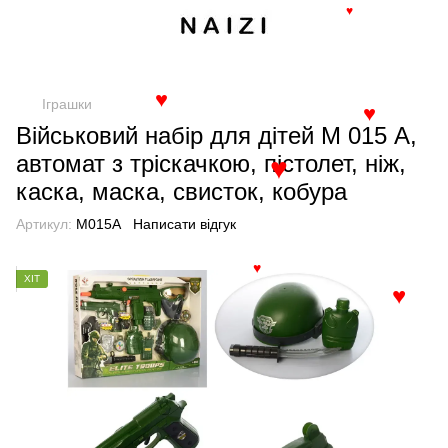
♥
Іграшки
♥
♥
Військовий набір для дітей М 015 А,
автомат з тріскачкою, пістолет, ніж,
♥
каска, маска, свисток, кобура
Артикул:
M015A
Написати відгук
♥
ХІТ
♥