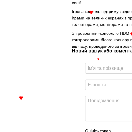
сесій.
Ігрова консоль підтримує віде
іграми на великих екранах з п
♥
телевізорами, моніторами та 
З ігровою міні-консоллю HDM
контролерами білого кольору в
від часу, проведеного за ігро
Новий відгук або комент
♥
♥
Оцініть товар