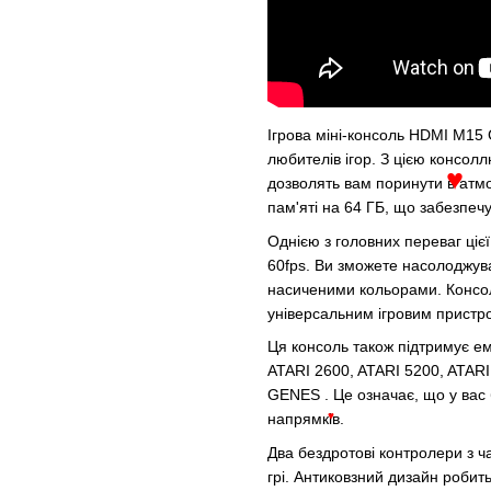
Ігрова міні-консоль HDMI M15
любителів ігор. З цією консолл
дозволять вам поринути в атм
пам'яті на 64 ГБ, що забезпечу
♥
Однією з головних переваг цієї
60fps. Ви зможете насолоджув
насиченими кольорами. Консол
універсальним ігровим пристро
Ця консоль також підтримує
ATARI 2600, ATARI 5200, ATA
GENES . Це означає, що у вас б
напрямків.
♥
Два бездротові контролери з ч
грі. Антиковзний дизайн робить