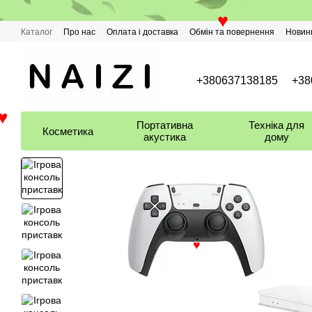
Перейти до основного контенту
Каталог
Про нас
Оплата і доставка
Обмін та повернення
Новин
♥
+380637138185
+38
Портативна
Техніка для
Косметика
♥
акустика
дому
♥