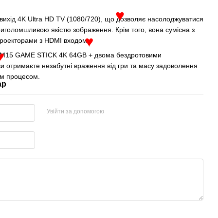
овихід 4K Ultra HD TV (1080/720), що дозволяє насолоджуватися
♥
риголомшливою якістю зображення. Крім того, вона сумісна з
проекторами з HDMI входом.
I M15 GAME STICK 4K 64GB + двома бездротовими
♥
и отримаєте незабутні враження від гри та масу задоволення
♥
вим процесом.
ар
Увійти за допомогою