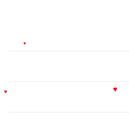
♥
♥
♥