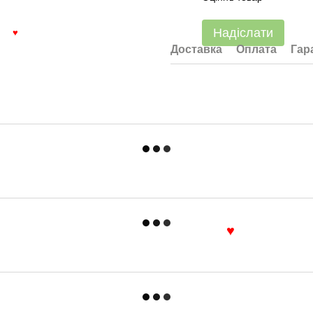
Надіслати
♥
Доставка
Оплата
Гар
♥