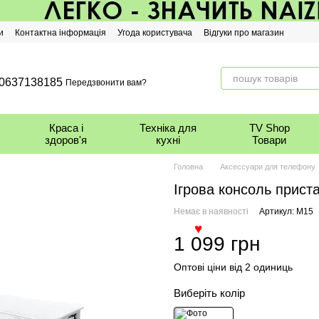
и
Контактна інформація
Угода користувача
Відгуки про магазин
0637138185
Передзвонити вам?
Краса і
Техніка для
TV Shop
здоров'я
кухні
Товари
Головна
Аксессуари для телефону
Ігрова консоль прист
Немає в наявності
Артикул: M15
1 099 грн
♥
Оптові ціни від 2 одиниць
Виберіть колір