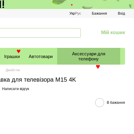
♥
Укр
Рус
Бажання
Вхід
Мій кошик
Аксессуари для
Іграшки
Автотовари
♥
телефону
Джойстик
♥
авка для телевізора M15 4K
Написати відгук
В бажання