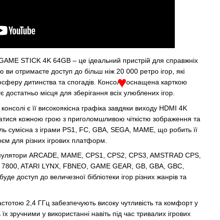
 GAME STICK 4K 64GB – це ідеальний пристрій для справжніх
ю ви отримаєте доступ до більш ніж 20 000 ретро ігор, які
осферу дитинства та спогадів. Консоль оснащена карткою
є достатньо місця для зберігання всіх улюблених ігор.
♥
 консолі є її високоякісна графіка завдяки виходу HDMI 4K
атися кожною грою з приголомшливою чіткістю зображення та
ь сумісна з іграми PS1, FC, GBA, SEGA, MAME, що робить її
єм для різних ігрових платформ.
 емулятори ARCADE, MAME, CPS1, CPS2, CPS3, AMSTRAD CPS,
RI 7800, ATARI LYNX, FBNEO, GAME GEAR, GB, GBA, GBC,
уде доступ до величезної бібліотеки ігор різних жанрів та
астотою 2,4 ГГц забезпечують високу чутливість та комфорт у
 їх зручними у використанні навіть під час тривалих ігрових