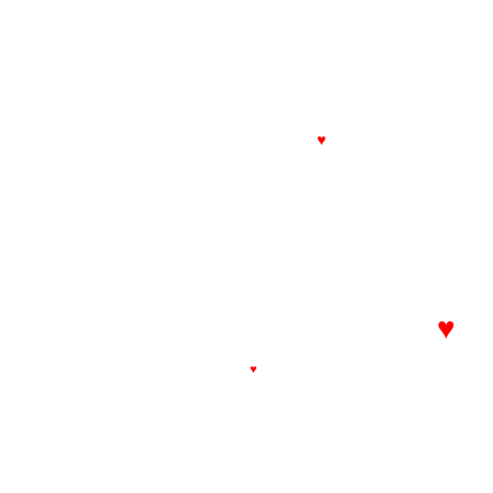
♥
♥
♥