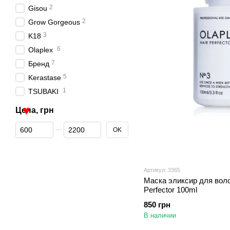
2
Gisou
2
Grow Gorgeous
3
K18
6
Olaplex
7
Бренд
5
Kerastase
1
TSUBAKI
Цена, грн
От Цена, грн
До Цена, грн
OK
♥
Артикул: 3365
Маска эликсир для воло
Perfector 100ml
850 грн
В наличии