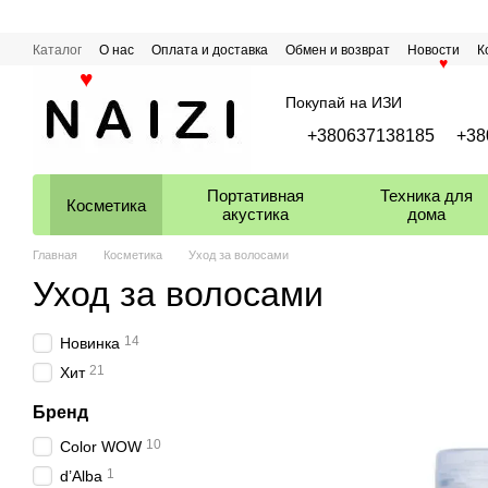
Перейти к основному контенту
Каталог
О нас
Оплата и доставка
Обмен и возврат
Новости
К
♥
Покупай на ИЗИ
♥
+380637138185
+38
Портативная
Техника для
Косметика
акустика
дома
Главная
Косметика
Уход за волосами
Уход за волосами
14
Новинка
21
Хит
Бренд
10
Color WOW
1
d’Alba