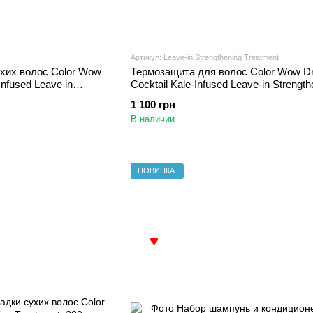
♥
Артикул: Leave-in Strengthening Treatment
хих волос Color Wow
Термозащита для волос Color Wow D
nfused Leave in
Cocktail Kale-Infused Leave-in Strength
Treatment 200 ml
1 100 грн
В наличии
НОВИНКА
♥