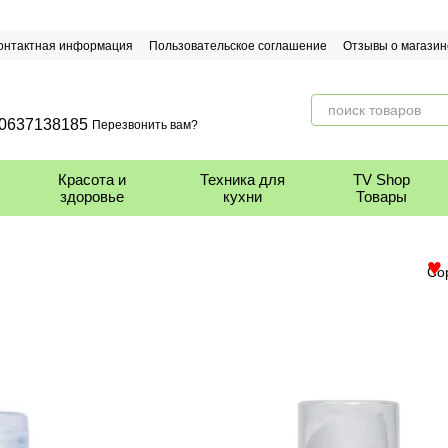
онтактная информация
Пользовательское соглашение
Отзывы о магазин
0637138185
Перезвонить вам?
Красота и
Техника для
TV Shop
здоровье
кухни
Товары
Со
♥