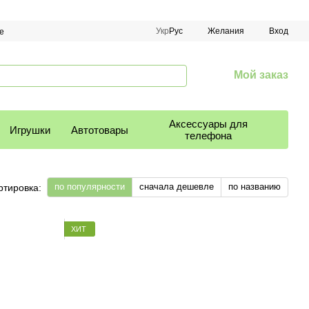
Укр
Рус
Желания
Вход
е
Мой заказ
Аксессуары для
Игрушки
Автотовары
телефона
по популярности
сначала дешевле
по названию
ртировка:
ХИТ