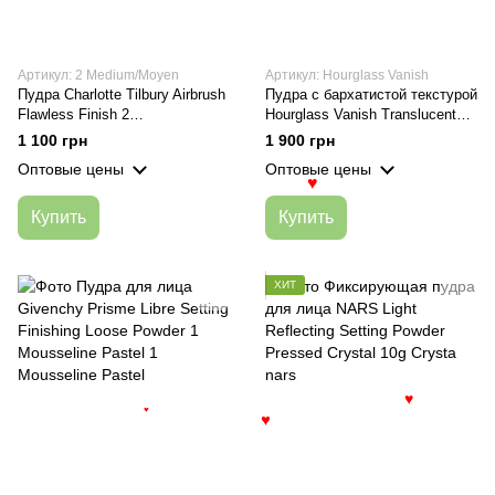
Артикул: 2 Medium/Moyen
Артикул: Hourglass Vanish
Пудра Charlotte Tilbury Airbrush
Пудра с бархатистой текстурой
Flawless Finish 2
Hourglass Vanish Translucent
Medium/Moyen
Light 10,5 г
1 100 грн
1 900 грн
Оптовые цены
Оптовые цены
♥
Купить
Купить
ХИТ
♥
♥
♥