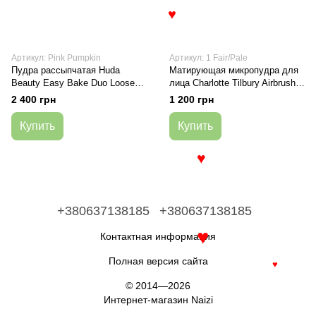
♥
Артикул: Pink Pumpkin
Артикул: 1 Fair/Pale
Пудра рассыпчатая Huda
Матирующая микропудра для
Beauty Easy Bake Duo Loose
лица Charlotte Tilbury Airbrush
Powder Pink Pumpkin 2 x 6,5 г
Flawless Finish 1 Fair/Pale
2 400 грн
1 200 грн
Купить
Купить
♥
+380637138185
+380637138185
Контактная информация
♥
Полная версия сайта
♥
© 2014—2026
Интернет-магазин Naizi