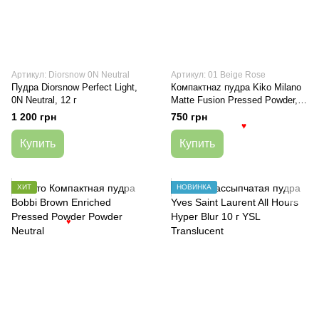
Артикул: Diorsnow 0N Neutral
Артикул: 01 Beige Rose
Пудра Diorsnow Perfect Light,
Компактнаz пудра Kiko Milano
0N Neutral, 12 г
Matte Fusion Pressed Powder,
01 Beige Rose, 12 г
1 200 грн
750 грн
♥
Купить
Купить
ХИТ
НОВИНКА
♥