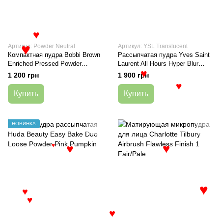
♥
Артикул: Powder Neutral
Артикул: YSL Translucent
♥
Компактная пудра Bobbi Brown
Рассыпчатая пудра Yves Saint
Enriched Pressed Powder
Laurent All Hours Hyper Blur
Neutral, 8 г
Translucent 10 г
1 200 грн
1 900 грн
♥
♥
Купить
Купить
НОВИНКА
♥
♥
♥
♥
♥
♥
♥