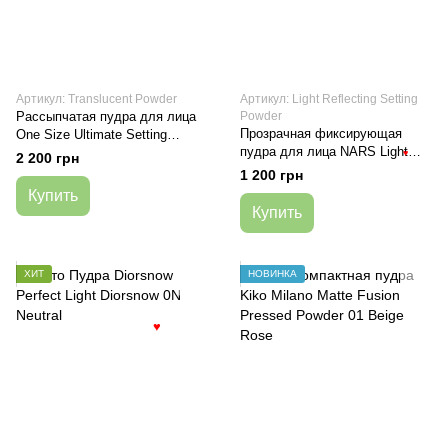
Артикул: Translucent Powder
Артикул: Light Reflecting Setting
Рассыпчатая пудра для лица
Powder
Прозрачная фиксирующая
One Size Ultimate Setting
пудра для лица NARS Light
Powder Translucent
2 200 грн
♥
Reflecting Setting Powder
1 200 грн
Pressed — Crystal, 9 г
Купить
Купить
ХИТ
НОВИНКА
♥