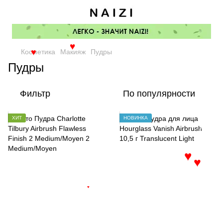
♥
Косметика
Макияж
Пудры
♥
Пудры
Фильтр
По популярности
ХИТ
НОВИНКА
♥
♥
♥