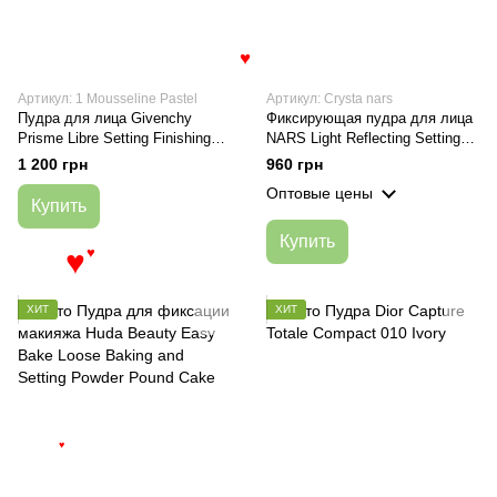
♥
Артикул: 1 Mousseline Pastel
Артикул: Crysta nars
Пудра для лица Givenchy
Фиксирующая пудра для лица
Prisme Libre Setting Finishing
NARS Light Reflecting Setting
Loose Powder 1 Mousseline
Powder Pressed Crystal 10g
1 200 грн
960 грн
Pastel
Оптовые цены
Купить
Купить
♥
♥
ХИТ
ХИТ
♥