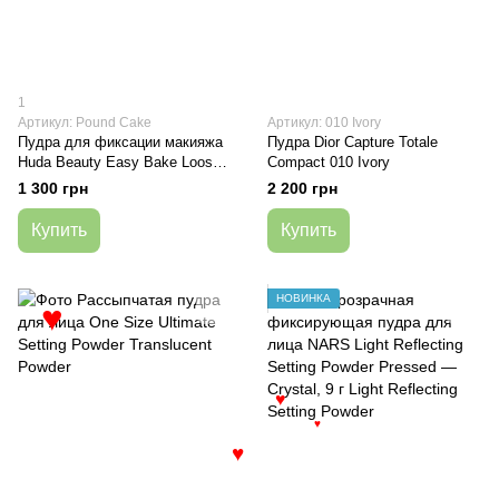
1
Артикул: Pound Cake
Артикул: 010 Ivory
Пудра для фиксации макияжа
Пудра Dior Capture Totale
Huda Beauty Easy Bake Loose
Compact 010 Ivory
Baking and Setting Powder
1 300 грн
2 200 грн
Pound Cake
Купить
Купить
НОВИНКА
♥
♥
♥
♥