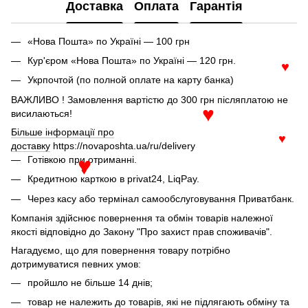
Доставка
Оплата
Гарантія
«Нова Пошта» по Україні — 100 грн
Кур'єром «Нова Пошта» по Україні — 120 грн.
♥
Укрпочтой (по полной оплате на карту банка)
ВАЖЛИВО ! Замовлення вартістю до 300 грн післяплатою не
висилаються!
♥
Більше інформації про
доставку
https://novaposhta.ua/ru/delivery
♥
Готівкою при отриманні.
♥
♥
Кредитною карткою в privat24, LiqPay.
Через касу або термінал самообслуговування Приватбанк.
Компанія здійснює повернення та обмін товарів належної
якості відповідно до Закону "Про захист прав споживачів".
Нагадуємо, що для повернення товару потрібно
дотримуватися певних умов:
пройшло не більше 14 днів;
товар не належить до товарів, які не підлягають обміну та