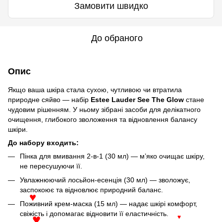
Замовити швидко
До обраного
Опис
Якщо ваша шкіра стала сухою, чутливою чи втратила
природне сяйво — набір
Estee Lauder See The Glow
стане
чудовим рішенням. У ньому зібрані засоби для делікатного
очищення, глибокого зволоження та відновлення балансу
шкіри.
До набору входить:
Пінка для вмивання 2-в-1 (30 мл) — м’яко очищає шкіру,
не пересушуючи її.
Увлажнюючий лосьйон-есенція (30 мл) — зволожує,
заспокоює та відновлює природний баланс.
♥
Поживний крем-маска (15 мл) — надає шкірі комфорт,
свіжість і допомагає відновити її еластичність.
♥