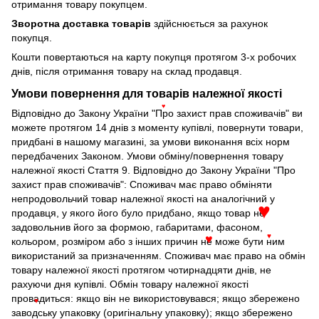
отримання товару покупцем.
Зворотна доставка товарів
здійснюється за рахунок
покупця.
Кошти повертаються на карту покупця протягом 3-х робочих
днів, після отримання товару на склад продавця.
Умови повернення для товарів належної якості
♥
Відповідно до Закону України "Про захист прав споживачів" ви
можете протягом 14 днів з моменту купівлі, повернути товари,
придбані в нашому магазині, за умови виконання всіх норм
передбачених Законом. Умови обміну/повернення товару
належної якості Стаття 9. Відповідно до Закону України "Про
захист прав споживачів": Споживач має право обміняти
непродовольчий товар належної якості на аналогічний у
продавця, у якого його було придбано, якщо товар не
♥
задовольнив його за формою, габаритами, фасоном,
кольором, розміром або з інших причин не може бути ним
♥
♥
використаний за призначенням. Споживач має право на обмін
товару належної якості протягом чотирнадцяти днів, не
рахуючи дня купівлі. Обмін товару належної якості
провадиться: якщо він не використовувався; якщо збережено
♥
заводську упаковку (оригінальну упаковку); якщо збережено