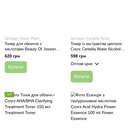
Артикул: Green Plum
Артикул: Centella Toner
Тонер для обличчя з
Тонер із екстрактом центели
кислотами Beauty Of Joseon
Cosrx Centella Water Alcohol-
Green Plum Refreshing Toner
Free Toner 150 мл
620 грн
598 грн
AHA+BHA 150 ml
Оптові ціни
Купити
Купити
ХІТ