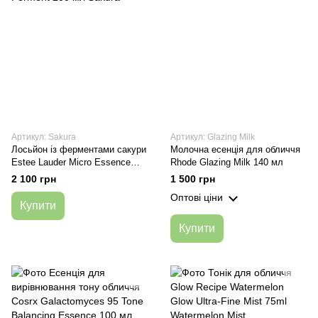
Артикул: Sakura
Артикул: Glazing Milk
Лосьйон із ферментами сакури
Молочна есенція для обличчя
Estee Lauder Micro Essence
Rhode Glazing Milk 140 мл
Treatment Lotion with Sakura
2 100 грн
1 500 грн
Ferment 200 мл
Оптові ціни
Купити
Купити