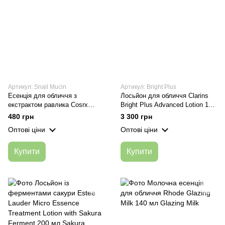
Артикул: Snail Mucin
Артикул: Bright Plus
Есенція для обличчя з
Лосьйон для обличчя Clarins
екстрактом равлика Cosrx
Bright Plus Advanced Lotion 150
Advanced Snail 96 Mucin Power
ml
480 грн
3 300 грн
Essence 100 мл
Оптові ціни
Оптові ціни
Купити
Купити