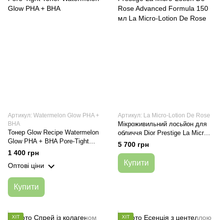
Артикул: Watermelon Glow PHA +
Артикул: La Micro-Lotion De Rose
BHA
Мікроживильний лосьйон для
Тонер Glow Recipe Watermelon
обличчя Dior Prestige La Micro-
Glow PHA + BHA Pore-Tight
Lotion De Rose Advanced
5 700 грн
Toner
Formula 150 мл
1 400 грн
Купити
Оптові ціни
Купити
ХІТ
ХІТ