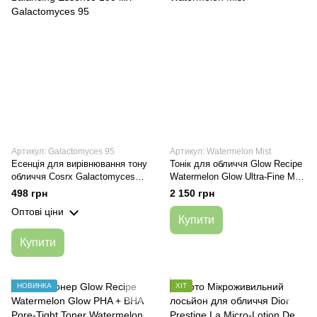
Артикул: Galactomyces 95
Артикул: Watermelon Mist
Есенція для вирівнювання тону
Тонік для обличчя Glow Recipe
обличчя Cosrx Galactomyces
Watermelon Glow Ultra-Fine Mist
95 Tone Balancing Essence 100
75ml
498 грн
2 150 грн
мл
Оптові ціни
Купити
Купити
НОВИНКА
ХІТ