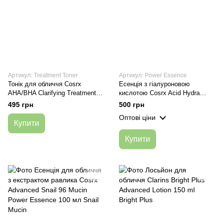
Артикул: Treatment Toner
Артикул: Power Essence
Тонік для обличчя Cosrx
Есенція з гіалуроновою
AHA/BHA Clarifying Treatment
кислотою Cosrx Acid Hydra
Toner 150 мл
Power Essence 100 ml
495 грн
500 грн
Оптові ціни
Купити
Купити