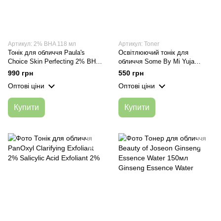
Артикул: 2% BHA 118 мл
Артикул: Toner
Тонік для обличчя Paula's
Освітлюючий тонік для
Choice Skin Perfecting 2% BHA
обличчя Some By Mi Yuja
Liquid Exfoliant 118 мл
Niacin Toner 150 ml
990 грн
550 грн
Оптові ціни
Оптові ціни
Купити
Купити