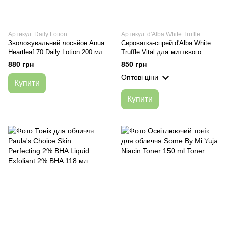
Артикул: Daily Lotion
Артикул: d'Alba White Truffle
Зволожувальний лосьйон Anua
Сироватка-спрей d'Alba White
Heartleaf 70 Daily Lotion 200 мл
Truffle Vital для миттєвого
зволоження 100 мл
880 грн
850 грн
Оптові ціни
Купити
Купити