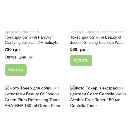
Артикул: Exfoliant 2%
Артикул: Ginseng Essence Water
Тонік для обличчя PanOxyl
Тонер для обличчя Beauty of
Clarifying Exfoliant 2% Salicylic
Joseon Ginseng Essence Water
Acid
150мл
730 грн
580 грн
Оптові ціни
Купити
Купити