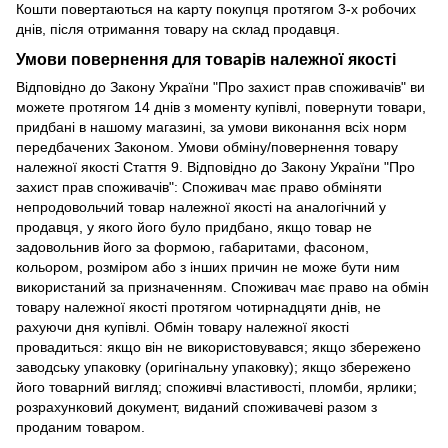
Кошти повертаються на карту покупця протягом 3-х робочих
днів, після отримання товару на склад продавця.
Умови повернення для товарів належної якості
Відповідно до Закону України "Про захист прав споживачів" ви
можете протягом 14 днів з моменту купівлі, повернути товари,
придбані в нашому магазині, за умови виконання всіх норм
передбачених Законом. Умови обміну/повернення товару
належної якості Стаття 9. Відповідно до Закону України "Про
захист прав споживачів": Споживач має право обміняти
непродовольчий товар належної якості на аналогічний у
продавця, у якого його було придбано, якщо товар не
задовольнив його за формою, габаритами, фасоном,
кольором, розміром або з інших причин не може бути ним
використаний за призначенням. Споживач має право на обмін
товару належної якості протягом чотирнадцяти днів, не
рахуючи дня купівлі. Обмін товару належної якості
провадиться: якщо він не використовувався; якщо збережено
заводську упаковку (оригінальну упаковку); якщо збережено
його товарний вигляд; споживчі властивості, пломби, ярлики;
розрахунковий документ, виданий споживачеві разом з
проданим товаром.