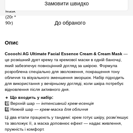
Замовити швидко
До обраного
Опис
Cocochi AG Ultimate Facial Essence Cream & Cream Mask
—
це розкішний дует крему та кремової маски в одній баночці,
який забезпечує повноцінний догляд за шкірою. Формула
розроблена спеціально для зволоження, покращення тону
обличчя та візуального зменшення зморшок. Набір підходить
для використання у вечірньому догляді, коли шкіра потребує
відновлення після активного дня.
🔸
Що входить у набір:
1️⃣ Верхній шар —
інтенсивний крем-есенція
2️⃣ Нижній шар —
крем-маска для обличчя
Ці два етапи працюють у тандемі: крем готує шкіру, розм’якшує
та зволожує її, а маска доповнює ефект — надає живлення,
пружність і комфорт.