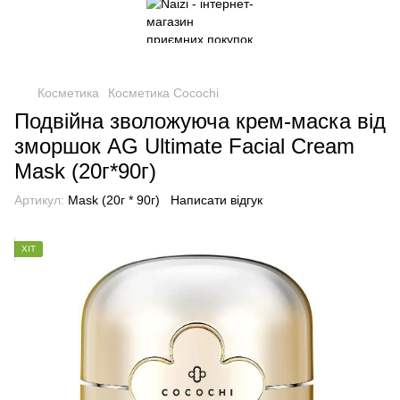
Косметика
Косметика Cocochi
Подвійна зволожуюча крем-маска від
зморшок AG Ultimate Facial Cream
Mask (20г*90г)
Артикул:
Mask (20г * 90г)
Написати відгук
ХІТ