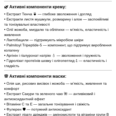
🌿
Активні компоненти крему:
• Екстракт Тенча 🍵 — глибоке зволоження і догляд
• Екстракти листя мушмули, розмарину і алое — заспокійливі
та тонізувальні властивості
• Олії жожоба, мигдалю та обліпихи — м’якість, еластичність і
живлення
• Лактобацили — підтримують мікробіом шкіри
• Palmitoyl Tripeptide-5 — компонент, що підтримує вироблення
колагену
• Аргінін і гіалуронат натрію 💧 — зволоження і пружність
• Гідролізат протеїнів шовку і олігопептид-1 — еластичність і
гладкість
🌸
Активні компоненти маски:
• Олія ши, рисових висівок і жожоба — м’якість, живлення та
комфорт
• Екстракт Сакури та зеленого чаю 🌺 — антивіковий і
антиоксидантний ефект
• Вітаміни С та Е — загальне тонізування і свіжість
• Фулерен 🛡 — потужний антиоксидант
• Екстракт лізату дріжджів — амінокислоти та вітаміни групи B