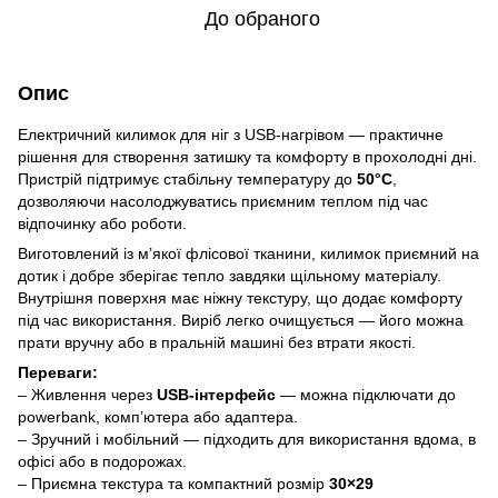
До обраного
Опис
Електричний килимок для ніг з USB-нагрівом — практичне
рішення для створення затишку та комфорту в прохолодні дні.
Пристрій підтримує стабільну температуру до
50°C
,
дозволяючи насолоджуватись приємним теплом під час
відпочинку або роботи.
Виготовлений із м’якої флісової тканини, килимок приємний на
дотик і добре зберігає тепло завдяки щільному матеріалу.
Внутрішня поверхня має ніжну текстуру, що додає комфорту
під час використання. Виріб легко очищується — його можна
прати вручну або в пральній машині без втрати якості.
Переваги:
– Живлення через
USB-інтерфейс
— можна підключати до
powerbank, комп’ютера або адаптера.
– Зручний і мобільний — підходить для використання вдома, в
офісі або в подорожах.
– Приємна текстура та компактний розмір
30×29