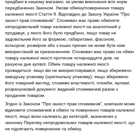
придбані в нашому магазині, за умови виконання всіх норм
передбачених Законом. Умови обміну/повернення товару
належної якості Стаття 9. Відповідно до Закону України "Про
захист прав споживачів": Споживач має право обміняти
непродовольчий товар належної якості на аналогічний у
продавця, у якого його було придбано, якщо товар не
задовольнив його за формою, габаритами, фасоном,
кольором, розміром або з інших причин не може бути ним
використаний за призначенням. Споживач має право на обмін
товару належної якості протягом чотирнадцяти днів, не
рахуючи дня купівлі. Обмін товару належної якості
провадиться: якщо він не використовувався; якщо збережено
заводську упаковку (оригінальну упаковку); якщо збережено
його товарний вигляд; споживчі властивості, пломби, ярлики;
розрахунковий документ, виданий споживачеві разом з
проданим товаром.
Згідно із Законом "Про захист прав споживачів", компанія може
відмовити споживачеві в обміні та поверненні товарів належної
якості, якщо вони належать до категорій, зазначених у
чинному Переліку непродовольчих товарів належної якості, що
не підлягають поверненню та обміну.