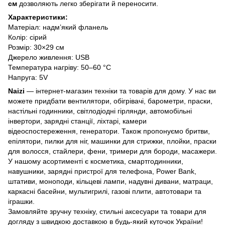
см
дозволяють легко зберігати й переносити.
Характеристики:
Матеріал: надм’який фланель
Колір: сірий
Розмір: 30×29 см
Джерело живлення: USB
Температура нагріву: 50–60 °C
Напруга: 5V
Naizi
— інтернет-магазин техніки та товарів для дому. У нас ви
можете придбати вентилятори, обігрівачі, барометри, праски,
настільні годинники, світлодіодні гірлянди, автомобільні
інвертори, зарядні станції, ліхтарі, камери
відеоспостереження, генератори. Також пропонуємо бритви,
епілятори, пилки для ніг, машинки для стрижки, плойки, праски
для волосся, стайлери, фени, тримери для бороди, масажери.
У нашому асортименті є косметика, смартгодинники,
навушники, зарядні пристрої для телефона, Power Bank,
штативи, моноподи, кільцеві лампи, надувні дивани, матраци,
каркасні басейни, мультигрилі, газові плити, автотовари та
іграшки.
Замовляйте зручну техніку, стильні аксесуари та товари для
догляду з швидкою доставкою в будь-який куточок України!