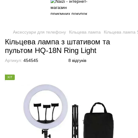
Аксессуари для телефону
Кільцева лампа
Кільцева лампа 
Кільцева лампа з штативом та
пультом HQ-18N Ring Light
Артикул:
454545
8 відгуків
ХІТ