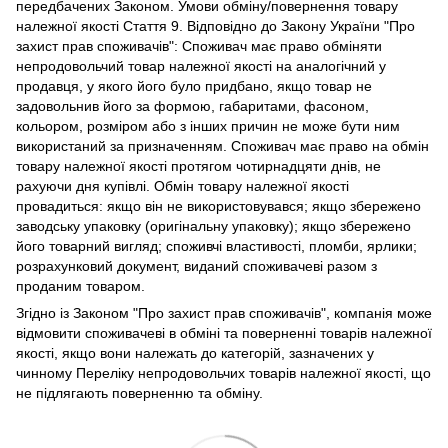
передбачених Законом. Умови обміну/повернення товару
належної якості Стаття 9. Відповідно до Закону України "Про
захист прав споживачів": Споживач має право обміняти
непродовольчий товар належної якості на аналогічний у
продавця, у якого його було придбано, якщо товар не
задовольнив його за формою, габаритами, фасоном,
кольором, розміром або з інших причин не може бути ним
використаний за призначенням. Споживач має право на обмін
товару належної якості протягом чотирнадцяти днів, не
рахуючи дня купівлі. Обмін товару належної якості
провадиться: якщо він не використовувався; якщо збережено
заводську упаковку (оригінальну упаковку); якщо збережено
його товарний вигляд; споживчі властивості, пломби, ярлики;
розрахунковий документ, виданий споживачеві разом з
проданим товаром.
Згідно із Законом "Про захист прав споживачів", компанія може
відмовити споживачеві в обміні та поверненні товарів належної
якості, якщо вони належать до категорій, зазначених у
чинному Переліку непродовольчих товарів належної якості, що
не підлягають поверненню та обміну.