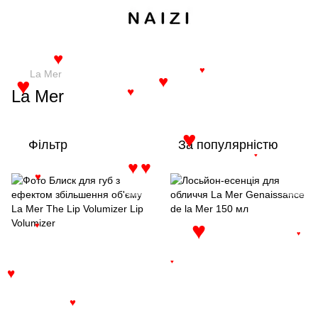
♥
♥
La Mer
♥
♥
La Mer
♥
♥
Фільтр
За популярністю
♥
♥
♥
♥
♥
♥
♥
♥
♥
♥