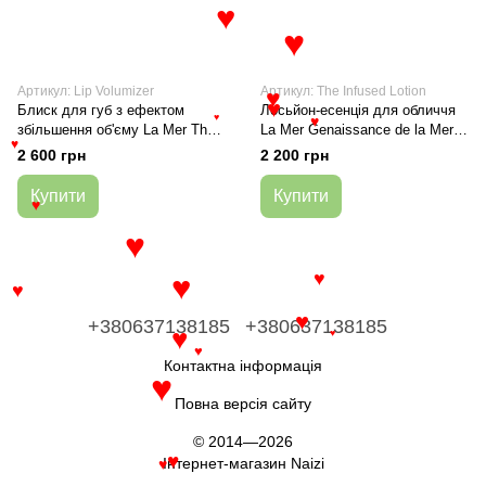
♥
♥
Артикул: Lip Volumizer
Артикул: The Infused Lotion
♥
♥
Блиск для губ з ефектом
Лосьйон-есенція для обличчя
♥
♥
збільшення об'єму La Mer The
La Mer Genaissance de la Mer
♥
Lip Volumizer
150 мл
2 600 грн
2 200 грн
Купити
Купити
♥
♥
♥
♥
♥
♥
+380637138185
+380637138185
♥
♥
♥
Контактна інформація
♥
Повна версія сайту
© 2014—2026
♥
Інтернет-магазин Naizi
♥