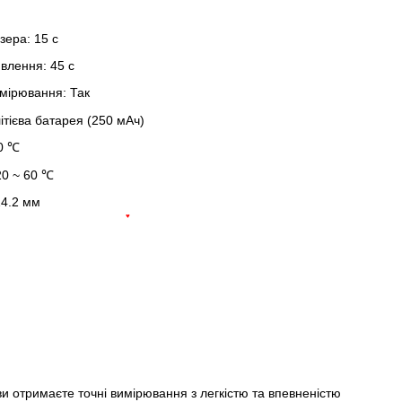
зера: 15 с
влення: 45 с
мірювання: Так
тієва батарея (250 мАч)
40 ℃
20 ~ 60 ℃
14.2 мм
♥
и отримаєте точні вимірювання з легкістю та впевненістю