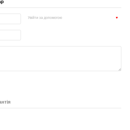
ар
Увійти за допомогою
♥
антія