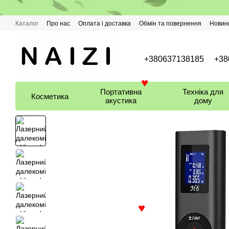
Перейти до основного контенту
Каталог
Про нас
Оплата і доставка
Обмін та повернення
Новин
+380637138185
+38
Портативна
Техніка для
Косметика
♥
акустика
дому
♥