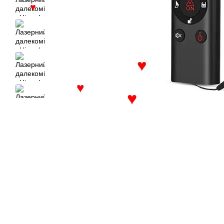
♥
♥
♥
♥