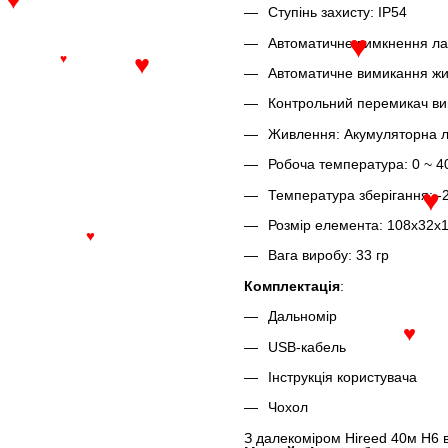
Ступінь захисту: IP54
♥
Автоматичне вимкнення ла
Автоматичне вимикання жи
♥
♥
♥
Контрольний перемикач ви
Живлення: Акумуляторна лі
Робоча температура: 0 ~ 
Температура зберігання: -
Розмір елемента: 108x32x
♥
Вага виробу: 33 гр
♥
Комплектація
:
Дальномір
USB-кабель
♥
Інструкція користувача
Чохол
З далекоміром Hireed 40м H6 в