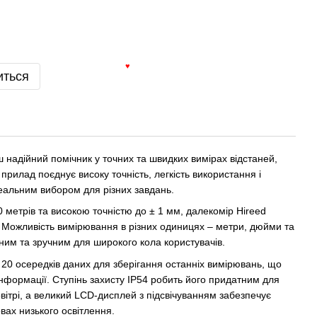
иться
♥
 надійний помічник у точних та швидких вимірах відстаней,
прилад поєднує високу точність, легкість використання і
деальним вибором для різних завдань.
 метрів та високою точністю до ± 1 мм, далекомір Hireed
. Можливість вимірювання в різних одиницях – метри, дюйми та
ним та зручним для широкого кола користувачів.
20 осередків даних для зберігання останніх вимірювань, що
інформації. Ступінь захисту IP54 робить його придатним для
вітрі, а великий LCD-дисплей з підсвічуванням забезпечує
овах низького освітлення.