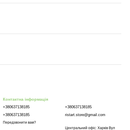
Контактна інформація
+380637138185
+380637138185
+380637138185
ristart.store@gmail.com
Передзвонити вам?
Центральний офіс: Харків Вул