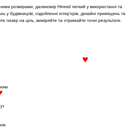
ими розмірами, далекомір Hireed легкий у використанні та
ь у будівництві, оздобленні інтер'єрів, дизайні приміщень та
те лазер на ціль, виміряйте та отримайте точні результати.
♥
нням
♥
ут
 нм