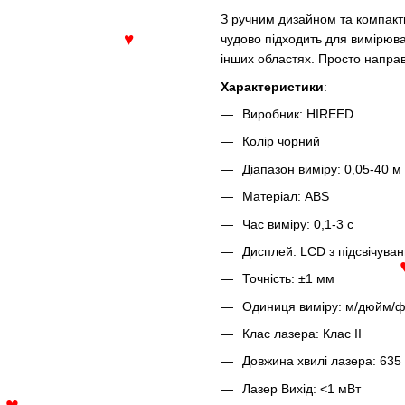
З ручним дизайном та компактн
чудово підходить для вимірюван
інших областях. Просто направ
♥
Характеристики
:
Виробник: HIREED
Колір чорний
Діапазон виміру: 0,05-40 м
Матеріал: ABS
Час виміру: 0,1-3 с
Дисплей: LCD з підсвічува
Точність: ±1 мм
Одиниця виміру: м/дюйм/ф
Клас лазера: Клас II
Довжина хвилі лазера: 635
Лазер Вихід: <1 мВт