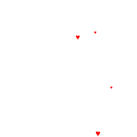
♥
♥
♥