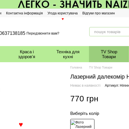
и
Контактна інформація
Угода користувача
Відгуки про магазин
♥
0637138185
Передзвонити вам?
Краса і
Техніка для
TV Shop
здоров'я
кухні
Товари
Головна
TV Shop Товари
Лазерний далекомір H
Немає в наявності
Артикул: Hiree
770 грн
Виберіть колір