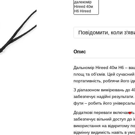
♥
Повідомити, коли з'яв
Опис
Дальномір Hireed 40м H6 – ваш
площ та об'ємів. Цей сучасний 
портативність, роблячи його і
З діапазоном вимірювань до 40
забезпечує надійні результати
фути – робить його універсаль
Додаткові переваги включають 
забезпечує вільний доступ до 
♥
використання на відкритому по
відмінну видимість навіть в ум