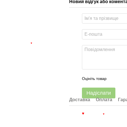
Новий відгук або комент
♥
Оцініть товар
Надіслати
Доставка
Оплата
Гар
♥
♥