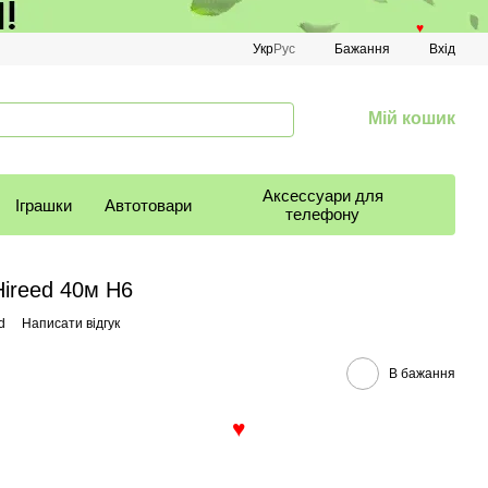
♥
Укр
Рус
Бажання
Вхід
Мій кошик
Аксессуари для
Іграшки
Автотовари
телефону
ireed 40м H6
d
Написати відгук
В бажання
♥