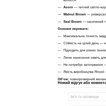
Acorn
— теплий світло-кори
Walnut Brown
— універсал
Seal Brown
— насичений те
Основні переваги:
Максимальна точність завд
Стійкість на цілий день — 
Підходить для різних техні
Легке нанесення навіть для
Не потребує заточування 
Якість виробництва Японії
Обʼєм:
повнорозмірний механі
Новий відгук або комент