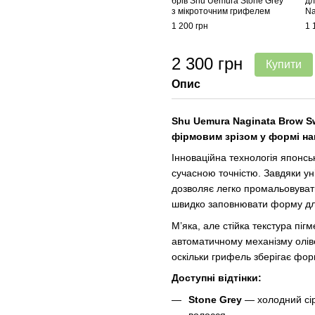
брів Shu Uemura Stone Grey
дл
з мікроточним грифелем
Na
1 200 грн
1 
2 300 грн
Купити
Опис
Shu Uemura Naginata Brow S
фірмовим зрізом у формі наг
Інноваційна технологія японс
сучасною точністю. Завдяки 
дозволяє легко промальовуват
швидко заповнювати форму для
М’яка, але стійка текстура пі
автоматичному механізму олів
оскільки грифель зберігає фор
Доступні відтінки:
Stone Grey
— холодний сір
волосся.