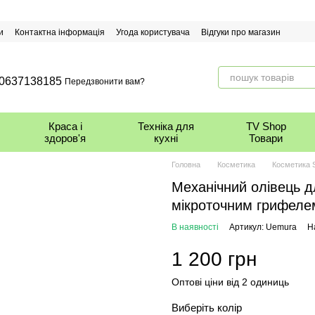
и
Контактна інформація
Угода користувача
Відгуки про магазин
0637138185
Передзвонити вам?
Краса і
Техніка для
TV Shop
здоров'я
кухні
Товари
Головна
Косметика
Косметика 
Механічний олівець д
мікроточним грифеле
В наявності
Артикул: Uemura
Н
1 200 грн
Оптові ціни від 2 одиниць
Виберіть колір