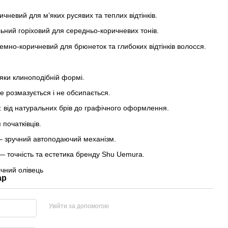
чневий для м’яких русявих та теплих відтінків.
ьний горіховий для середньо-коричневих тонів.
мно-коричневий для брюнеток та глибоких відтінків волосся.
яки клиноподібній формі.
не розмазується і не обсипається.
к: від натуральних брів до графічного оформлення.
 початківців.
— зручний автоподаючий механізм.
 — точність та естетика бренду Shu Uemura.
чний олівець
ар
Увійти за допомогою