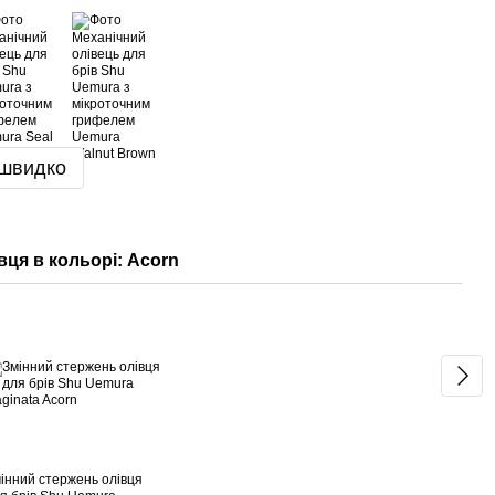
 швидко
вця в кольорі: Acorn
Змі
інний стержень олівця
Меха