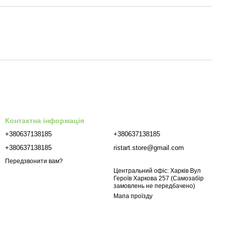
Контактна інформація
+380637138185
+380637138185
+380637138185
ristart.store@gmail.com
Передзвонити вам?
Центральний офіс: Харків Вул
Героїв Харкова 257 (Самозабір
замовлень не передбачено)
Мапа проїзду