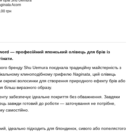
я брів Shu Uemura
брів
ginata Acorn
з мі
100 грн
1 200
2 
word — професійний японський олівець для брів із
інати.
ького бренду Shu Uemura поєднала традиційну майстерність з
унікальному клиноподібному грифелю
Naginata
, цей олівець
и окремі волосинки для створення природного ефекту брів або
 більш виразного образу.
гменту забезпечує ідеальне покриття без обважнення. Завдяки
ець завжди готовий до роботи — заточування не потрібне,
му самостійно.
ий, ідеально підходить для блондинок, сивого або попелястого