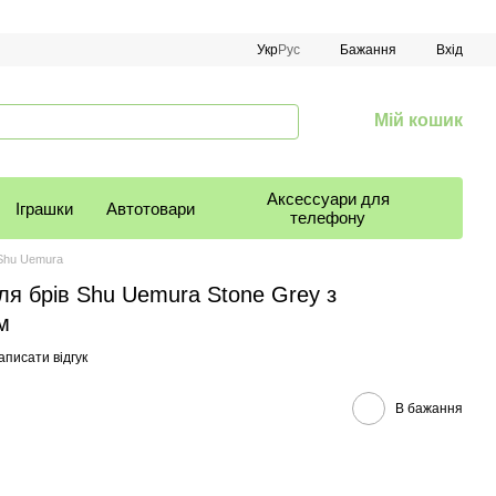
Укр
Рус
Бажання
Вхід
Мій кошик
Аксессуари для
Іграшки
Автотовари
телефону
Shu Uemura
ля брів Shu Uemura Stone Grey з
м
аписати відгук
В бажання