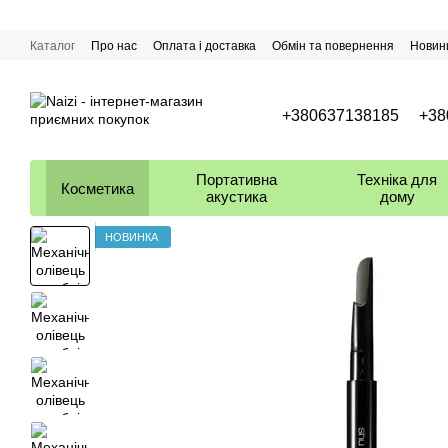
Перейти до основного контенту
Каталог
Про нас
Оплата і доставка
Обмін та повернення
Новин
+380637138185
+38
Портативна
Техніка для
Косметика
акустика
дому
НОВИНКА