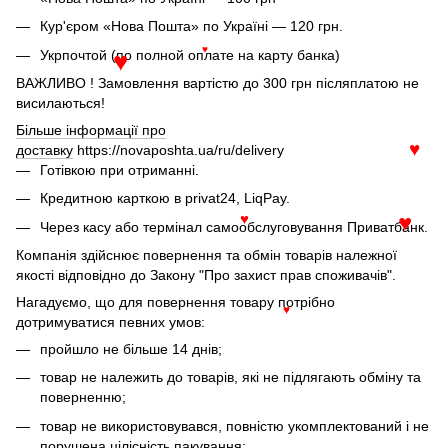
♥
Кур'єром «Нова Пошта» по Україні — 120 грн.
Укрпочтой (по полной оплате на карту банка)
♥
♥
ВАЖЛИВО ! Замовлення вартістю до 300 грн післяплатою не
висилаються!
Більше інформації про
доставку
https://novaposhta.ua/ru/delivery
♥
Готівкою при отриманні.
Кредитною карткою в privat24, LiqPay.
Через касу або термінал самообслуговування Приватбанк.
♥
♥
Компанія здійснює повернення та обмін товарів належної
якості відповідно до Закону "Про захист прав споживачів".
Нагадуємо, що для повернення товару потрібно
♥
дотримуватися певних умов:
пройшло не більше 14 днів;
товар не належить до товарів, які не підлягають обміну та
поверненню;
товар не використовувався, повністю укомплектований і не
порушена цілісність пакування;