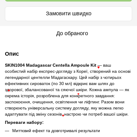
Замовити швидко
До обраного
Опис
SKIN1004 Madagascar Centella Ampoule Kit
— ваш
♥
особистий набір експрес-догляду з Кореї, створений на основі
легендарної центелли Мадагаскару. Цей набір з чотирьох
ефективних сироваток (по 30 мл) відкриє вам шлях до
здорової, збалансованої та сяючої шкіри. Кожна ампула — як
♥
окрема історія, розроблена для конкретного завдання:
♥
заспокоєння, очищення, освітлення чи ліфтинг. Разом вони
створюють універсальну систему догляду, яку можна легко
адаптувати під зміну сезонів, настрою чи потреб вашої шкіри.
♥
Переваги набору:
Миттєвий ефект та довготривалі результати