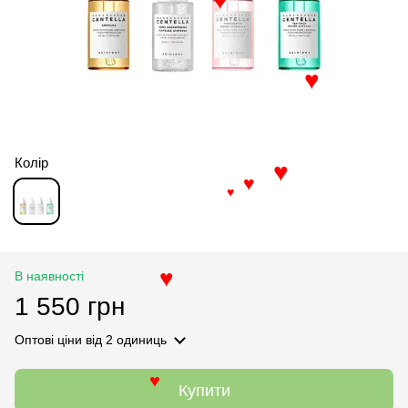
♥
♥
Колір
♥
♥
♥
В наявності
♥
1 550 грн
Оптові ціни
від 2 одиниць
Купити
♥