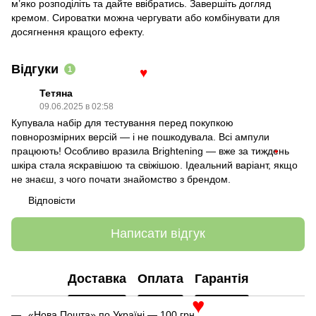
м’яко розподіліть та дайте ввібратись. Завершіть догляд
кремом. Сироватки можна чергувати або комбінувати для
досягнення кращого ефекту.
Відгуки
1
♥
Тетяна
09.06.2025 в 02:58
Купувала набір для тестування перед покупкою
повнорозмірних версій — і не пошкодувала. Всі ампули
працюють! Особливо вразила Brightening — вже за тиждень
♥
шкіра стала яскравішою та свіжішою. Ідеальний варіант, якщо
не знаєш, з чого почати знайомство з брендом.
Відповісти
Написати відгук
Доставка
Оплата
Гарантія
«Нова Пошта» по Україні — 100 грн