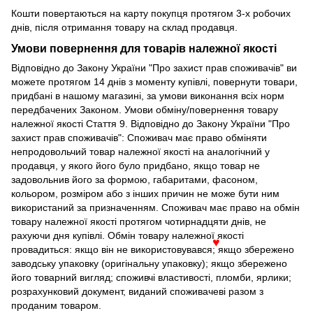
Кошти повертаються на карту покупця протягом 3-х робочих
днів, після отримання товару на склад продавця.
Умови повернення для товарів належної якості
Відповідно до Закону України "Про захист прав споживачів" ви
можете протягом 14 днів з моменту купівлі, повернути товари,
придбані в нашому магазині, за умови виконання всіх норм
передбачених Законом. Умови обміну/повернення товару
належної якості Стаття 9. Відповідно до Закону України "Про
захист прав споживачів": Споживач має право обміняти
непродовольчий товар належної якості на аналогічний у
продавця, у якого його було придбано, якщо товар не
задовольнив його за формою, габаритами, фасоном,
кольором, розміром або з інших причин не може бути ним
використаний за призначенням. Споживач має право на обмін
товару належної якості протягом чотирнадцяти днів, не
рахуючи дня купівлі. Обмін товару належної якості
провадиться: якщо він не використовувався; якщо збережено
♥
заводську упаковку (оригінальну упаковку); якщо збережено
його товарний вигляд; споживчі властивості, пломби, ярлики;
розрахунковий документ, виданий споживачеві разом з
проданим товаром.