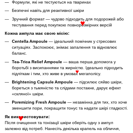
Формули, які не тестуються на тваринах
Безпечні навіть для реактивної шкіри
Зручний формат — чудово підходить для подорожей або
тестування перед покупкою повнорозмірних версій
♥
Кожна ампула має свою місію:
Centella Ampoule
— ідеальний помічник у стресових
ситуаціях. Заспокоює, знімає запалення та відновлює
баланс.
Tea-Trica Relief Ampoule
— ваша перша допомога у
боротьбі з висипаннями та жирністю. Ідеально підходить
підліткам і тим, хто живе в умовах мегаполісу.
♥
Brightening Capsule Ampoule
— підсилює сяйво шкіри,
бореться з тьмяністю та слідами постакне, дарує ефект
«скляної» шкіри.
Poremizing Fresh Ampoule
— незамінна для тих, хто хоче
зменшити пори, покращити тонус та надати шкірі гладкості.
Як використовувати:
♥
Після очищення та тонізації шкіри оберіть одну з ампул
залежно від потреб. Нанесіть декілька крапель на обличчя,