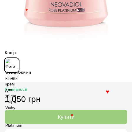
♥
Колір
В наявності
♥
1 050 грн
Купити
♥