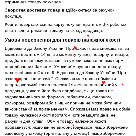
отримання товару покупцем.
Зворотна доставка товарів
здійснюється за рахунок
покупця.
Кошти повертаються на карту покупця протягом 3-х робочих
днів, після отримання товару на склад продавця.
♥
Умови повернення для товарів належної якості
Відповідно до Закону України "Про захист прав споживачів" ви
♥
можете протягом 14 днів з моменту купівлі, повернути товари,
придбані в нашому магазині, за умови виконання всіх норм
передбачених Законом. Умови обміну/повернення товару
належної якості Стаття 9. Відповідно до Закону України "Про
захист прав споживачів": Споживач має право обміняти
♥
непродовольчий товар належної якості на аналогічний у
♥
♥
продавця, у якого його було придбано, якщо товар не
задовольнив його за формою, габаритами, фасоном,
кольором, розміром або з інших причин не може бути ним
використаний за призначенням. Споживач має право на обмін
товару належної якості протягом чотирнадцяти днів, не
рахуючи дня купівлі. Обмін товару належної якості
провадиться: якщо він не використовувався; якщо збережено
♥
заводську упаковку (оригінальну упаковку); якщо збережено