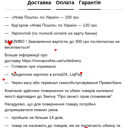
Доставка
Оплата
Гарантія
«Нова Пошта» по Україні — 100 грн
Кур'єром «Нова Пошта» по Україні — 120 грн.
Укрпочтой (по полной оплате на карту банка)
ВАЖЛИВО ! Замовлення вартістю до 300 грн післяплатою не
♥
висилаються!
♥
Більше інформації про
доставку
https://novaposhta.ua/ru/delivery
Готівкою при отриманні.
Кредитною карткою в privat24, LiqPay.
♥
♥
Через касу або термінал самообслуговування Приватбанк.
♥
Компанія здійснює повернення та обмін товарів належної
якості відповідно до Закону "Про захист прав споживачів".
Нагадуємо, що для повернення товару потрібно
дотримуватися певних умов:
пройшло не більше 14 днів;
товар не належить до товарів, які не підлягають обміну та