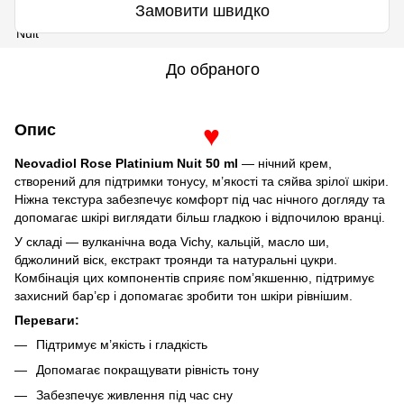
Замовити швидко
До обраного
Опис
♥
Neovadiol Rose Platinium Nuit 50 ml
— нічний крем,
створений для підтримки тонусу, м’якості та сяйва зрілої шкіри.
Ніжна текстура забезпечує комфорт під час нічного догляду та
допомагає шкірі виглядати більш гладкою і відпочилою вранці.
У складі — вулканічна вода Vichy, кальцій, масло ши,
бджолиний віск, екстракт троянди та натуральні цукри.
Комбінація цих компонентів сприяє пом’якшенню, підтримує
захисний бар’єр і допомагає зробити тон шкіри рівнішим.
Переваги:
Підтримує м’якість і гладкість
Допомагає покращувати рівність тону
Забезпечує живлення під час сну