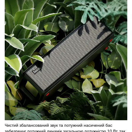
Чистий збалансований звук та потужний насичений бас
забезпечує потужний динамік загальною потужністю 10 Вт, так