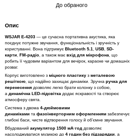
До обраного
Опис
WSJAR E-4203
— це сучасна портативна акустика, яка
поєднує потужне звучання, функціональність і зручність у
користуванні. Вона підтримує
Bluetooth 5.1
,
USB
,
SD-
карти
,
FM-радіо
, а також має
вхід для мікрофона
, що
робить її чудовим варіантом для вечірок, караоке чи домашніх
розваг.
Корпус виготовлено з
міцного пластику
з
металевою
решіткою
, що надійно захищає динаміки. Зручна
ручка для
перенесення
дозволяє легко брати колонку з собою,
а
динамічна LED-підсвітка
додає яскравості та створює
атмосферу свята.
Система з двома
4-дюймовими
динаміками
та
фазоінверторним оформленням
забезпечує
глибокі баси, чисте відтворення голосу й об’ємне звучання.
Вбудований
акумулятор 1500 мА·год
дозволяє
насолоджуватися музикою до
4 годин без підзарядки
, а