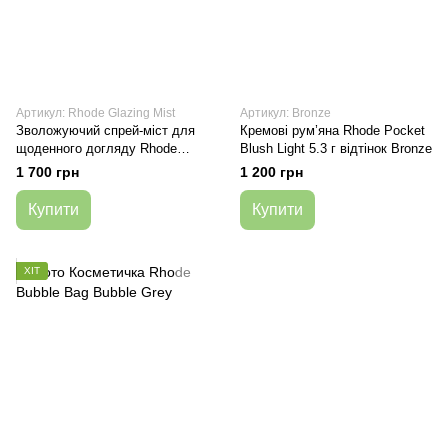
Артикул: Rhode Glazing Mist
Артикул: Bronze
Зволожуючий спрей-міст для
Кремові рум’яна Rhode Pocket
щоденного догляду Rhode
Blush Light 5.3 г відтінок Bronze
Glazing Mist 80 мл
1 700 грн
1 200 грн
Купити
Купити
ХІТ