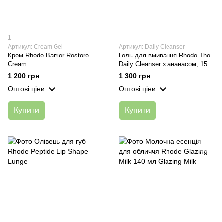
1
Артикул: Cream Gel
Артикул: Daily Cleanser
Крем Rhode Barrier Restore
Гель для вмивання Rhode The
Cream
Daily Cleanser з ананасом, 150
мл
1 200 грн
1 300 грн
Оптові ціни
Оптові ціни
Купити
Купити