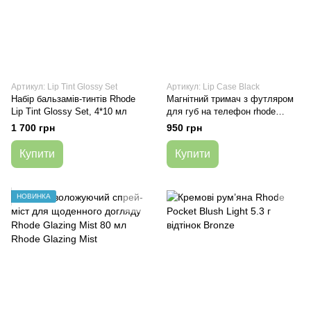
Артикул: Lip Tint Glossy Set
Артикул: Lip Case Black
Набір бальзамів-тинтів Rhode
Магнітний тримач з футляром
Lip Tint Glossy Set, 4*10 мл
для губ на телефон rhode
Snap-On Lip Case Black
1 700 грн
950 грн
Купити
Купити
НОВИНКА