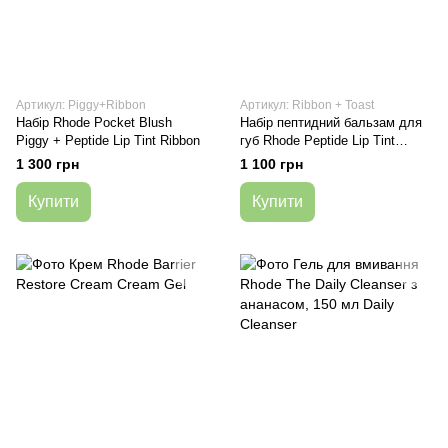
Артикул: Piggy+Ribbon
Артикул: Ribbon + Toast
Набір Rhode Pocket Blush
Набір пептидний бальзам для
Piggy + Peptide Lip Tint Ribbon
губ Rhode Peptide Lip Tint
Ribbon + Toast
1 300 грн
1 100 грн
Купити
Купити