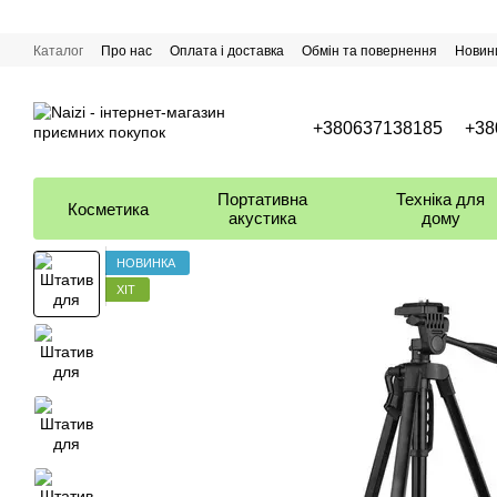
Перейти до основного контенту
Каталог
Про нас
Оплата і доставка
Обмін та повернення
Новин
+380637138185
+38
Портативна
Техніка для
Косметика
акустика
дому
НОВИНКА
ХІТ