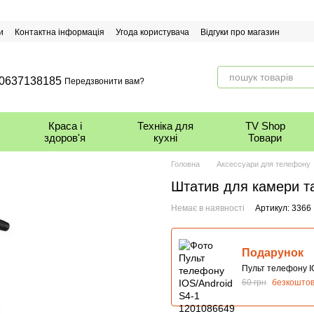
и
Контактна інформація
Угода користувача
Відгуки про магазин
0637138185
Передзвонити вам?
Краса і
Техніка для
TV Shop
здоров'я
кухні
Товари
Головна
Аксессуари для телефону
Штатив для камери та
Немає в наявності
Артикул: 3366
Подарунок
Пульт телефону I
60 грн
безкошто