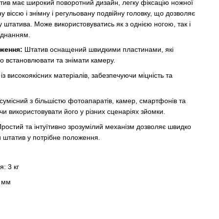
ив має широкий поворотний дизайн, легку фіксацію ножної
у віссю і знімну і регульовану подвійну головку, що дозволяє
 штатива. Може використовуватись як з однією ногою, так і
аднанням.
аження:
Штатив оснащений швидкими пластинами, які
о встановлювати та знімати камеру.
з високоякісних матеріалів, забезпечуючи міцність та
сумісний з більшістю фотоапаратів, камер, смартфонів та
чи використовувати його у різних сценаріях зйомки.
ростий та інтуїтивно зрозумілий механізм дозволяє швидко
 штатив у потрібне положення.
: 3 кг
 мм