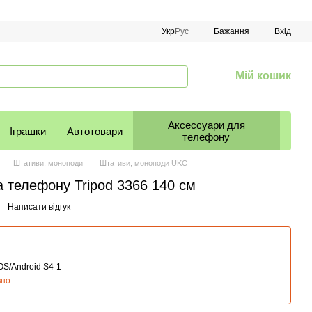
Укр
Рус
Бажання
Вхід
Мій кошик
Аксессуари для
Іграшки
Автотовари
телефону
Штативи, моноподи
Штативи, моноподи UKC
 телефону Tripod 3366 140 см
Написати відгук
OS/Android S4-1
вно