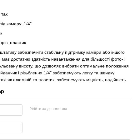
 так
ід камеру: 1/4"
ик
орів: пластик
штативу забезпечити стабільну підтримку камери або іншого
н має достатню здатність навантаження для більшості фото- і
егульовану висоту, що дозволяє вибрати оптимальне положення
данчик і різьблення 1/4" забезпечують легку та швидку
акі як алюміній та пластик, забезпечують міцність, надійність
ар
Увійти за допомогою