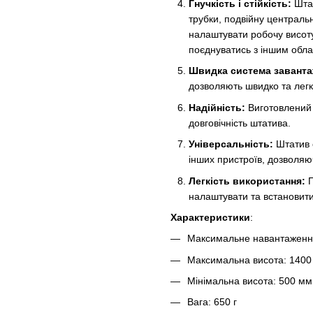
Гнучкість і стійкість:
Штат
трубки, подвійну центральн
налаштувати робочу висоту
поєднуватись з іншим обл
Швидка система завант
дозволяють швидко та легк
Надійність:
Виготовлений і
довговічність штатива.
Універсальність:
Штатив 
інших пристроїв, дозволяю
Легкість використання:
П
налаштувати та встановити
Характеристики
:
Максимальне навантаження
Максимальна висота: 1400
Мінімальна висота: 500 мм
Вага: 650 г