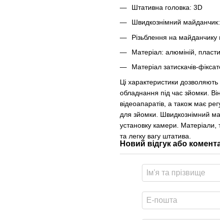
Штативна головка: 3D
Швидкознімний майданчик:
Різьблення на майданчику п
Матеріал: алюміній, пласт
Матеріал затискачів-фіксат
Ці характеристики дозволяють 
обладнання під час зйомки. Ві
відеоапаратів, а також має р
для зйомки. Швидкознімний май
установку камери. Матеріали, т
та легку вагу штатива.
Новий відгук або комент