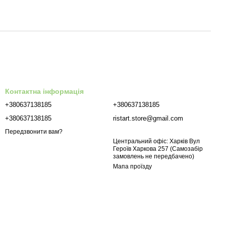
Контактна інформація
+380637138185
+380637138185
+380637138185
ristart.store@gmail.com
Передзвонити вам?
Центральний офіс: Харків Вул
Героїв Харкова 257 (Самозабір
замовлень не передбачено)
Мапа проїзду