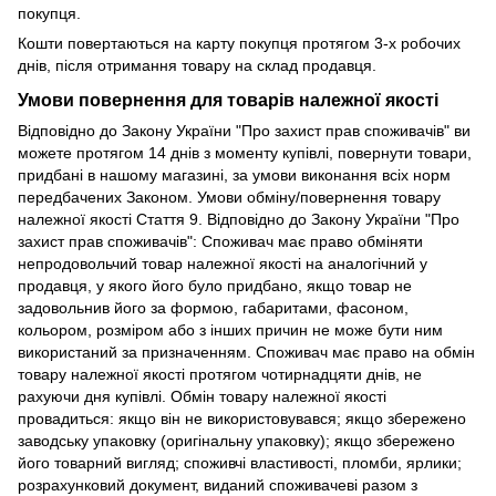
покупця.
Кошти повертаються на карту покупця протягом 3-х робочих
днів, після отримання товару на склад продавця.
Умови повернення для товарів належної якості
Відповідно до Закону України "Про захист прав споживачів" ви
можете протягом 14 днів з моменту купівлі, повернути товари,
придбані в нашому магазині, за умови виконання всіх норм
передбачених Законом. Умови обміну/повернення товару
належної якості Стаття 9. Відповідно до Закону України "Про
захист прав споживачів": Споживач має право обміняти
непродовольчий товар належної якості на аналогічний у
продавця, у якого його було придбано, якщо товар не
задовольнив його за формою, габаритами, фасоном,
кольором, розміром або з інших причин не може бути ним
використаний за призначенням. Споживач має право на обмін
товару належної якості протягом чотирнадцяти днів, не
рахуючи дня купівлі. Обмін товару належної якості
провадиться: якщо він не використовувався; якщо збережено
заводську упаковку (оригінальну упаковку); якщо збережено
його товарний вигляд; споживчі властивості, пломби, ярлики;
розрахунковий документ, виданий споживачеві разом з