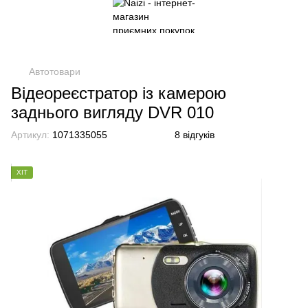
Автотовари
Відеореєстратор із камерою
заднього вигляду DVR 010
Артикул:
1071335055
8 відгуків
ХІТ