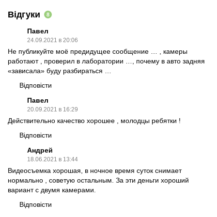
Відгуки
8
Павел
24.09.2021 в 20:06
Не публикуйте моё предидущее сообщение … , камеры
работают , проверил в лаборатории …, почему в авто задняя
«зависала» буду разбираться …
Відповісти
Павел
20.09.2021 в 16:29
Действительно качество хорошее , молодцы ребятки !
Відповісти
Андрей
18.06.2021 в 13:44
Видеосъемка хорошая, в ночное время суток снимает
нормально , советую остальным. За эти деньги хороший
вариант с двумя камерами.
Відповісти