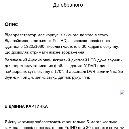
До обраного
Опис
Відеореєстратор має корпус із якісного легкого металу.
Відеозйомка ведеться як Full HD, з високою роздільною
здатністю 1920х1080 пікселів і частотою 30 кадрів в секунду,
що дозволяє отримати якісне зображення.
Величезний 4-дюймовий яскравий дисплей LCD дуже зручний
для перегляду записаних файлів і даних. У DVR один із
найширших кутів огляду в 170°. В арсеналі DVR великий набір
функцій і опцій, запис звуку, датчик руху, і т.д.
ВІДМІННА КАРТИНКА
Якісну картинку забезпечують фронтальна 5-мегапіксельна
камера з роздільною здатністю FullHD при 30 кадрах в секунду