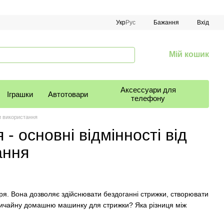
Укр
Рус
Бажання
Вхід
Мій кошик
Аксессуари для
Іграшки
Автотовари
телефону
и використання
 основні відмінності від
ання
ря. Вона дозволяє здійснювати бездоганні стрижки, створювати
и звичайну домашню машинку для стрижки? Яка різниця між