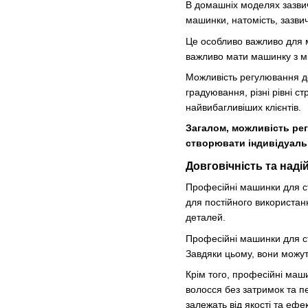
В домашніх моделях зазвич
машинки, натомість, зазви
Це особливо важливо для м
важливо мати машинку з мі
Можливість регулювання до
градуювання, різні рівні с
найвибагливіших клієнтів.
Загалом, можливість ре
створювати індивідуальні
Довговічність та наді
Професійні машинки для стр
для постійного використан
деталей.
Професійні машинки для ст
Завдяки цьому, вони можут
Крім того, професійні маш
волосся без затримок та п
залежать від якості та ефе