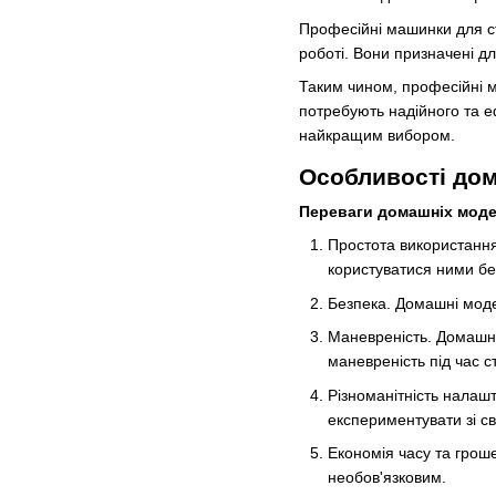
Професійні машинки для ст
роботі. Вони призначені дл
Таким чином, професійні м
потребують надійного та е
найкращим вибором.
Особливості до
Переваги домашніх моде
Простота використанн
користуватися ними бе
Безпека. Домашні моде
Маневреність. Домашні
маневреність під час с
Різноманітність налаш
експериментувати зі с
Економія часу та грош
необов'язковим.