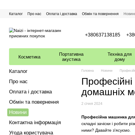
Перейти до основного контенту
Каталог
Про нас
Оплата і доставка
Обмін та повернення
Новин
+380637138185
+38
Портативна
Техніка для
Косметика
акустика
дому
Каталог
Головна
Новини
Професійн
Професійні 
Про нас
домашніх м
Оплата і доставка
Обмін та повернення
2 січня 2024
Новини
Професійна машинка дл
Контактна інформація
складні зачіски і робити 
ними? Давайте з'ясуємо.
Угода користувача