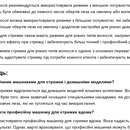
олосся рекомендується використовувати режими з меншою потужніст
ь бути обмежені до певного числа обертів леза на хвилину або мати
олосся можна використовувати режими з більшою потужністю, які заб
ільше обертів леза на хвилину і додаткові настройки для різних дов
для стрижки також мають режими для різних типів волосся, наприк
го ефекту при стрижці і забезпечують більш точний і професійний р
жимів стрижки для різних типів волосся є однією з основних перев
 адаптувати стрижку під потреби кожного клієнта і забезпечують ви
дь:
ійними машинками для стрижки і домашніми моделями?
трижки відрізняються від домашніх моделей кількома аспектами. В
 Крім того, вони зазвичай оснащені спеціальними насадками, які д
ічні леза, які не тупляться під час використання.
ати професійну машинку для стрижки вдома?
ристовувати професійну машинку для стрижки вдома. Вона надасть 
зультат. Однак, варто враховувати, що професійні машинки можуть б