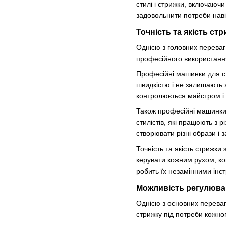
стилі і стрижки, включаюч
задовольнити потреби наві
Точність та якість ст
Однією з головних переваг
професійного використанн
Професійні машинки для ст
швидкістю і не залишають 
контролюється майстром і 
Також професійні машинки 
стилістів, які працюють з 
створювати різні образи і 
Точність та якість стрижки
керувати кожним рухом, ко
робить їх незамінними інст
Можливість регулюва
Однією з основних переваг
стрижку під потреби кожног