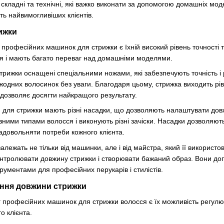
и складні та технічні, які важко виконати за допомогою домашніх м
ть найвимогливіших клієнтів.
рижки
 професійних машинок для стрижки є їхній високий рівень точності т
я і мають багато переваг над домашніми моделями.
рижки оснащені спеціальними ножами, які забезпечують точність і 
жодних волосинок без уваги. Благодаря цьому, стрижка виходить рів
дозволяє досягти найкращого результату.
для стрижки мають різні насадки, що дозволяють налаштувати довжи
різними типами волосся і виконують різні зачіски. Насадки дозволяю
задовольняти потреби кожного клієнта.
 залежать не тільки від машинки, але і від майстра, який її викори
нтролювати довжину стрижки і створювати бажаний образ. Вони допо
рументами для професійних перукарів і стилістів.
ння довжини стрижки
 професійних машинок для стрижки волосся є їх можливість регул
о клієнта.