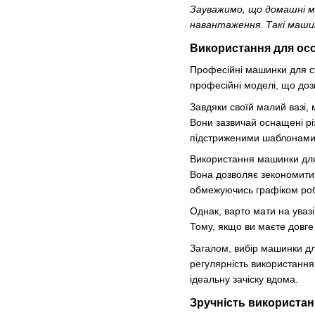
Зауважимо, що домашні м
навантаження. Такі машин
Використання для ос
Професійні машинки для ст
професійні моделі, що доз
Завдяки своїй малий вазі,
Вони зазвичай оснащені різ
підстриженими шаблонами
Використання машинки для 
Вона дозволяє зекономити ч
обмежуючись графіком роб
Однак, варто мати на увазі
Тому, якщо ви маєте довге
Загалом, вибір машинки дл
регулярність використання
ідеальну зачіску вдома.
Зручність використан