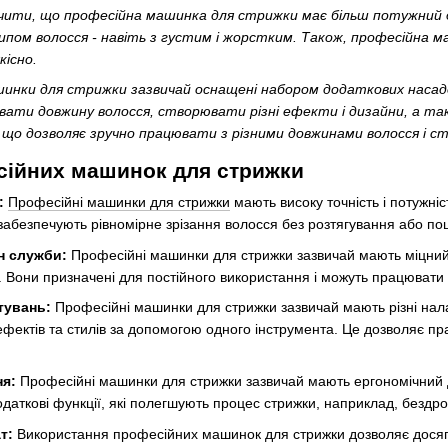
чити, що професійна машинка для стрижки має більш потужний д
пом волосся - навіть з густим і жорстким. Також, професійна м
кісно.
инки для стрижки зазвичай оснащені набором додаткових насадок і
ти довжину волосся, створювати різні ефекти і дизайни, а так
що дозволяє зручно працювати з різними довжинами волосся і ств
сійних машинок для стрижки
:
Професійні машинки для стрижки
мають високу точність і потужні
забезпечують рівномірне зрізання волосся без розтягування або п
н служби:
Професійні машинки для стрижки зазвичай мають міцний к
ь. Вони призначені для постійного використання і можуть працювати 
тувань:
Професійні машинки для стрижки зазвичай мають різні нал
ефектів та стилів за допомогою одного інструмента. Це дозволяє п
ня:
Професійні машинки для стрижки зазвичай мають ергономічний ди
даткові функції, які полегшують процес стрижки, наприклад, бездр
т:
Використання професійних машинок для стрижки дозволяє досягт