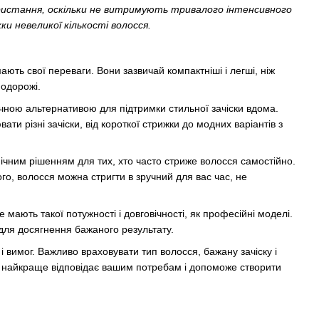
ристання, оскільки не витримують тривалого інтенсивного
 невеликої кількості волосся.
ють свої переваги. Вони зазвичай компактніші і легші, ніж
подорожі.
чною альтернативою для підтримки стильної зачіски вдома.
и різні зачіски, від короткої стрижки до модних варіантів з
чним рішенням для тих, хто часто стриже волосся самостійно.
того, волосся можна стригти в зручний для вас час, не
мають такої потужності і довговічності, як професійні моделі.
для досягнення бажаного результату.
 вимог. Важливо враховувати тип волосся, бажану зачіску і
ий найкраще відповідає вашим потребам і допоможе створити