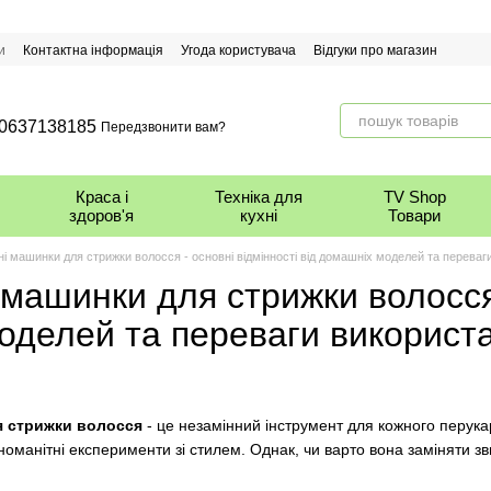
и
Контактна інформація
Угода користувача
Відгуки про магазин
0637138185
Передзвонити вам?
Краса і
Техніка для
TV Shop
здоров'я
кухні
Товари
і машинки для стрижки волосся - основні відмінності від домашніх моделей та переваг
машинки для стрижки волосся -
оделей та переваги використ
я стрижки волосся
- це незамінний інструмент для кожного перука
різноманітні експерименти зі стилем. Однак, чи варто вона замінят