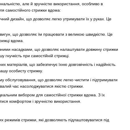
нальністю, але й зручністю використання, особливо в
ля самостійного стрижки вдома:
ний дизайн, що дозволяє легко утримувати їх у руках. Це
игун, що дозволяє їм працювати з великою швидкістю. Це
рижці вдома.
зними насадками, що дозволяє налаштувати довжину стрижки
у гнучкість при самостійній стрижці.
 матеріалів, що забезпечує їхню довговічність і надійність.
вашу особисту стрижку.
у обслуговування, що дозволяє легко чистити і підтримувати
ривалий час насолоджуватися якістю стрижки.
деальним вибором для самостійної стрижки вдома. З їх
атися комфортом і зручністю використання.
х режимів стрижки, які дозволяють підлаштовуватися під