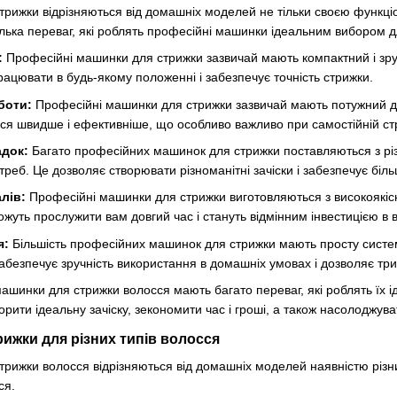
рижки відрізняються від домашніх моделей не тільки своєю функціо
лька переваг, які роблять професійні машинки ідеальним вибором д
:
Професійні машинки для стрижки зазвичай мають компактний і зруч
ацювати в будь-якому положенні і забезпечує точність стрижки.
боти:
Професійні машинки для стрижки зазвичай мають потужний дв
сся швидше і ефективніше, що особливо важливо при самостійній ст
адок:
Багато професійних машинок для стрижки поставляються з рі
реб. Це дозволяє створювати різноманітні зачіски і забезпечує більш
лів:
Професійні машинки для стрижки виготовляються з високоякісних
жуть прослужити вам довгий час і стануть відмінним інвестицією в 
я:
Більшість професійних машинок для стрижки мають просту систем
 забезпечує зручність використання в домашніх умовах і дозволяє т
ашинки для стрижки волосся мають багато переваг, які роблять їх і
рити ідеальну зачіску, зекономити час і гроші, а також насолоджув
рижки для різних типів волосся
рижки волосся відрізняються від домашніх моделей наявністю різни
ся.