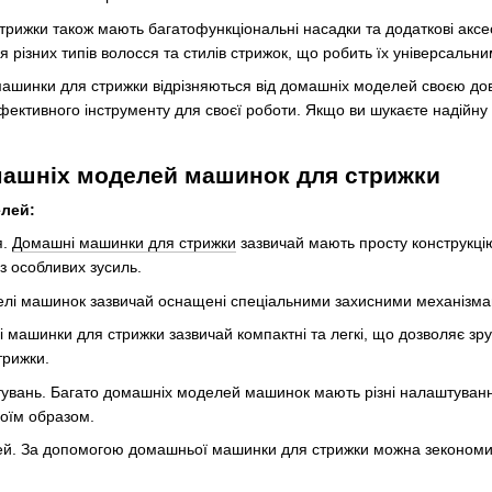
рижки також мають багатофункціональні насадки та додаткові аксесу
я різних типів волосся та стилів стрижок, що робить їх універсаль
ашинки для стрижки відрізняються від домашніх моделей своєю довго
фективного інструменту для своєї роботи. Якщо ви шукаєте надійну
машніх моделей машинок для стрижки
лей:
я.
Домашні машинки для стрижки
зазвичай мають просту конструкцію
з особливих зусиль.
лі машинок зазвичай оснащені спеціальними захисними механізмами
 машинки для стрижки зазвичай компактні та легкі, що дозволяє зр
трижки.
тувань. Багато домашніх моделей машинок мають різні налаштування
воїм образом.
ей. За допомогою домашньої машинки для стрижки можна зекономити