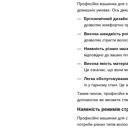
Професійні машинки для ст
домашніх умовах. Ось декі
Ергономічний дизайн
дозволяє комфортно пр
Висока швидкість ро
дозволяє стригти воло
Наявність різних нас
відповідно до ваших пот
Висока якість матеріа
Це означає, що вони мо
Легка обслуговуванн
їх у гарному стані. Це
Таким чином, професійні м
допомогою ви зможете ство
Наявність режимів ст
Професійні машинки для ст
потреби різних типів волос