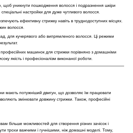
ю, щоб уникнути пошкодження волосся і подразнення шкіри
 спеціальні настройки для дуже чутливого волосся.
езпечують ефективну стрижку навіть в труднодоступних місцях.
жин волосся.
лад, для кучерявого або випрямленого волосся. Ці режими
езультат.
аг професійних машинок для стрижки порівняно з домашніми
соку якість і професіоналізм виконаної роботи.
они мають потужніший двигун, що дозволяє їм працювати
озволяють змінювати довжину стрижки. Також, професійні
вам більше можливостей для створення різних зачісок і
ути трохи важчими і гучнішими, ніж домашні моделі. Тому,