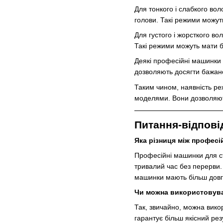
Для тонкого і слабкого в
голови. Такі режими можут
Для густого і жорсткого в
Такі режими можуть мати б
Деякі професійні машинки 
дозволяють досягти бажано
Таким чином, наявність ре
моделями. Вони дозволяють
Питання-відпові
Яка різниця між профес
Професійні машинки для с
тривалий час без перерви.
машинки мають більш довгов
Чи можна використовув
Так, звичайно, можна вико
гарантує більш якісний ре