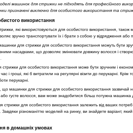
оделі машинок для стрижки не підходять для професійного вико
ки призначені виключно для особистого використання та стрижки
обистого використання
рижки, які використовуються для особистого використання, також ма
воляє зручно транспортувати їх і брати з собою у відрядження або 
 машинки для стрижки для особистого використання можуть бути зру
ними насадками, що дозволяє змінювати довжину волосся і створюват
.
стрижки для особистого використання може бути зручним і економі
ас і гроші, які б витратили на регулярні візити до перукарні. Крім 
оти перукарні.
, що машинки для стрижки для особистого використання зазвичай не 
 або густе волосся, вам може знадобитися більш потужна машинка 
я стрижки для особистого використання залежить від ваших потреб і
. Завдяки різноманіттю моделей на ринку, ви знайдете варіант, як
ня в домашніх умовах