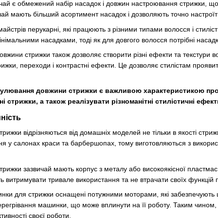
ай є обмежений набір насадок і довжин настроювання стрижки, що
чай мають більший асортимент насадок і дозволяють точно настроїт
айстрів перукарні, які працюють з різними типами волосся і стиліс
німальними насадками, тоді як для довгого волосся потрібні насад
вжини стрижки також дозволяє створити різні ефекти та текстури 
трижки, переходи і контрастні ефекти. Це дозволяє стилістам прояви
гулювання довжини стрижки є важливою характеристикою про
 стрижки, а також реалізувати різноманітні стилістичні ефект
йність
ижки відрізняються від домашніх моделей не тільки в якості стрижки
ня у салонах краси та барбершопах, тому виготовляються з викори
рижки зазвичай мають корпус з металу або високоякісної пластмаси,
ь витримувати тривале використання та не втрачати своїх функцій 
инки для стрижки оснащені потужними моторами, які забезпечують 
ерегрівання машинки, що може вплинути на її роботу. Таким чином,
ктивності своєї роботи.