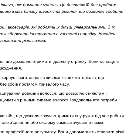
вигун, ніж домашня модель. Це дозволяє їй без проблем
ашинка має більшу швидкість різання, що дозволяє зробити
 аксесуарів, які роблять їх більш універсальними. З їх
ож зберігати інструмент в чистоті і порядку. Насадки
орювати різні зачіски.
сть, що дозволяє отримати ідеальну стрижку. Вони оснащені
ошкодження.
орпус і виготовлені з високоякісних матеріалів, що
без збоїв протягом тривалого часу.
аштування довжини волосся, що дозволяє стилістам і
рацювати з різними типами волосся і задовольняти потреби
зайн, що дозволяє зручно тримати їх у руках під час роботи.
отове з'єднання або систему самозатачування ножів.
и професійного результату. Вони допомагають створити різні