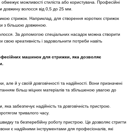
 обмежує можливості стиліста або користувача. Професійні
и довжину волосся від 0,5 до 25 мм.
тикою стрижок. Наприклад, для створення коротких стрижок
ки з більшою довжиною.
волосся. За допомогою спеціальних насадок можна створити
ти свою креативність і задовольнити потреби навіть
фесійних машинок для стрижки, яка дозволяє
и.
, але й у своїй довговічності та надійності. Вони призначені
станням більш міцних матеріалів та збільшеною увагою до
 яка забезпечує надійність та довговічність пристрою.
протягом тривалого часу.
швидку та безперебійну роботу пристрою. Це дозволяє стригти
 вони є надійними інструментами для професіоналів, які