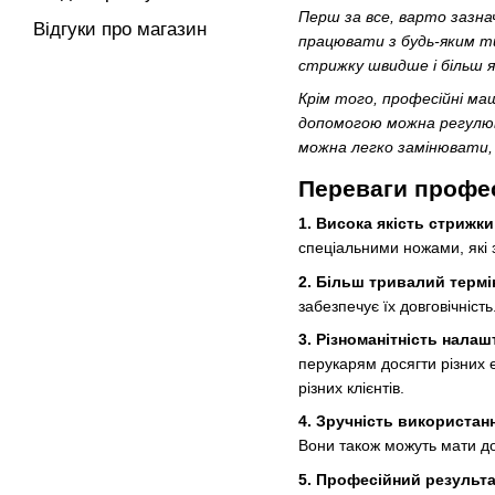
Перш за все, варто зазна
Відгуки про магазин
працювати з будь-яким ти
стрижку швидше і більш я
Крім того, професійні маш
допомогою можна регулюва
можна легко замінювати, 
Переваги профе
1. Висока якість стрижки
спеціальними ножами, які 
2. Більш тривалий термі
забезпечує їх довговічніст
3. Різноманітність налаш
перукарям досягти різних 
різних клієнтів.
4. Зручність використан
Вони також можуть мати до
5. Професійний результа