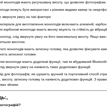
й моноподів мають регульовану висоту, що дозволяє фотографам зм
поди можуть бути використані з різними видами камер та смартфон
 звернути увагу на такі фактори:
атеріали для виготовлення моноподів включають алюміній, карбон т
як карбонові моноподи мають високу міцність та стійкість до вібрацій
опод, слід звернути увагу на його максимальну висоту. Якщо вам п
атньою висотою.
ато моноподів мають затискну головку, яка дозволяє фіксувати ка
йність затискної головки.
які моноподи мають додаткові функції, такі як вбудований Bluetoo
ід звернути увагу на наявність таких додаткових функцій.
ір для фотографів, які шукають зручний та портативний спосіб отри
л, висоту, затискну головку та наявність додаткових функцій. З пр
овах зйомки.
ь:,
фотографій?