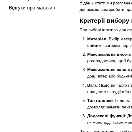
У даній статті ми розгляне
Відгуки про магазин
допоможе вам зробити прав
Критерії вибору
При виборі штатива для фот
Матеріал
: Вибір мате
стійким і ваговим порі
Максимальна висота
розкладається, щоб бу
Максимальне навант
дощ, вітер або будь-які
Вага
: Якщо ви часто п
працюєте в студії або
Тип головки
: Головка
дозволяє знімати пейза
Додаткові функції
: Д
як монопод. Також можу
Загальною метою є знайти