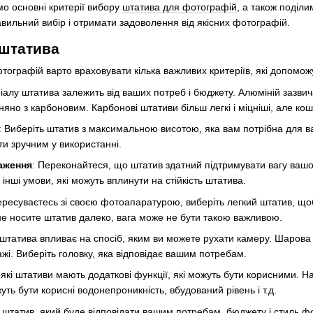
мо основні критерії вибору
штатива для фотографій
, а також поділи
ильний вибір і отримати задоволення від якісних фотографій.
 штатива
ографій варто враховувати кілька важливих критеріїв, які допоможу
ріалу штатива залежить від ваших потреб і бюджету. Алюміній зазви
вняно з карбоновим. Карбонові штативи більш легкі і міцніші, але ко
: Виберіть штатив з максимальною висотою, яка вам потрібна для в
ти зручним у використанні.
аження
: Переконайтеся, що штатив здатний підтримувати вагу вашо
 інші умови, які можуть вплинути на стійкість штатива.
ересуваєтесь зі своєю фотоапаратурою, виберіть легкий штатив, щоб
 не носите штатив далеко, вага може не бути такою важливою.
 штатива впливає на спосіб, яким ви можете рухати камеру. Шарова
жі. Виберіть головку, яка відповідає вашим потребам.
еякі штативи мають додаткові функції, які можуть бути корисними. 
ть бути корисні водонепроникність, вбудований рівень і т.д.
 штатив, який буде відповідати вашим потребам, бюджету і стиль 