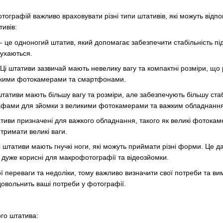
тографій важливо враховувати різні типи штативів, які можуть відп
ивів:
це одноногий штатив, який допомагає забезпечити стабільність під 
рухаються.
Ці штативи зазвичай мають невелику вагу та компактні розміри, що 
егкими фотокамерами та смартфонами.
тативи мають більшу вагу та розміри, але забезпечують більшу ста
фами для зйомки з великими фотокамерами та важким обладнанн
тиви призначені для важкого обладнання, такого як великі фотокам
итримати великі ваги.
і штативи мають гнучкі ноги, які можуть приймати різні форми. Це
и дуже корисні для макрофотографії та відеозйомки.
ї переваги та недоліки, тому важливо визначити свої потреби та ви
довольнить ваші потреби у фотографії.
го штатива: