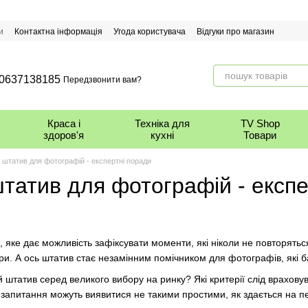
и
Контактна інформація
Угода користувача
Відгуки про магазин
0637138185
Передзвонити вам?
Краса і
Техніка для
TV Shop
здоров'я
кухні
Товари
 штатив для фотографій - експертні поради
татив для фотографій - експе
 яке дає можливість зафіксувати моменти, які ніколи не повторятьс
. А ось штатив стає незамінним помічником для фотографів, які бажа
 штатив серед великого вибору на ринку? Які критерії слід враховув
ці запитання можуть виявитися не такими простими, як здається на 