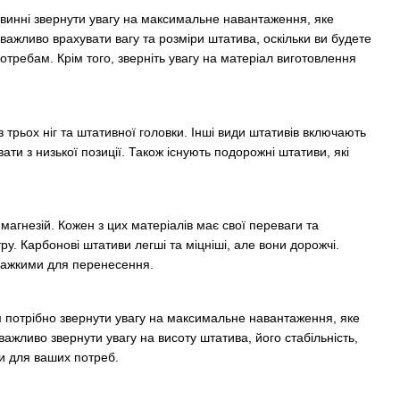
овинні звернути увагу на максимальне навантаження, яке
важливо врахувати вагу та розміри штатива, оскільки ви будете
отребам. Крім того, зверніть увагу на матеріал виготовлення
 трьох ніг та штативної головки. Інші види штативів включають
ати з низької позиції. Також існують подорожні штативи, які
 магнезій. Кожен з цих матеріалів має свої переваги та
тру. Карбонові штативи легші та міцніші, але вони дорожчі.
 важкими для перенесення.
м потрібно звернути увагу на максимальне навантаження, яке
ажливо звернути увагу на висоту штатива, його стабільність,
ми для ваших потреб.