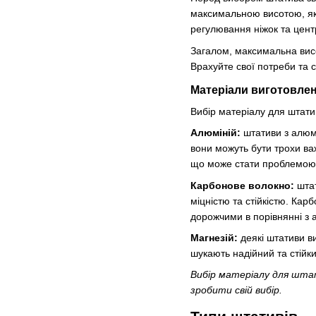
максимальною висотою, як
регулювання ніжок та цент
Загалом, максимальна висо
Врахуйте свої потреби та 
Матеріали виготовле
Вибір матеріалу для штати
Алюміній:
штативи з алюмі
вони можуть бути трохи в
що може стати проблемою 
Карбонове волокно:
штат
міцністю та стійкістю. Кар
дорожчими в порівнянні з 
Магнезій:
деякі штативи ви
шукають надійний та стійк
Вибір матеріалу для шта
зробити свій вибір.