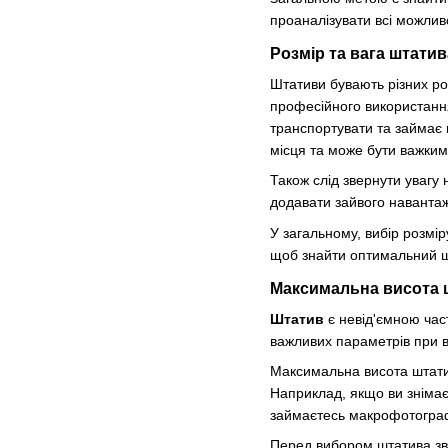
проаналізувати всі можлив
Розмір та вага штатив
Штативи бувають різних ро
професійного використання
транспортувати та займає 
місця та може бути важки
Також слід звернути увагу
додавати зайвого навантаж
У загальному, вибір розмір
щоб знайти оптимальний шт
Максимальна висота 
Штатив
є невід'ємною част
важливих параметрів при в
Максимальна висота штатив
Наприклад, якщо ви знімає
займаєтесь макрофотографі
Перед вибором штатива зве