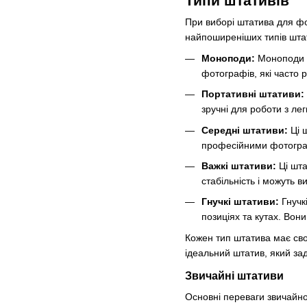
Типи штативів
При виборі штатива для фо
найпоширеніших типів штат
Моноподи:
Моноподи - 
фотографів, які часто 
Портативні штативи:
зручні для роботи з л
Середні штативи:
Ці ш
професійними фотогра
Важкі штативи:
Ці шта
стабільність і можуть в
Гнучкі штативи:
Гнучк
позиціях та кутах. Вон
Кожен тип штатива має сво
ідеальний штатив, який за
Звичайні штативи
Основні переваги звичайно