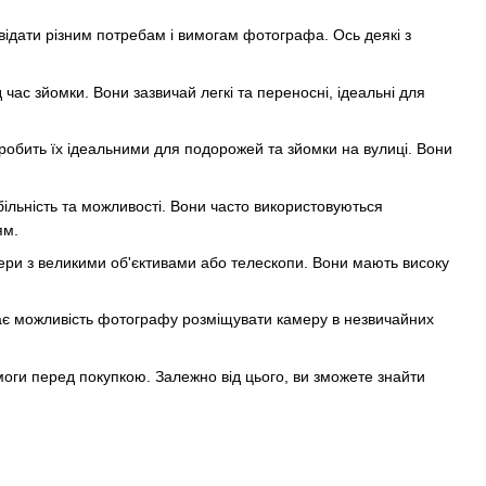
овідати різним потребам і вимогам фотографа. Ось деякі з
час зйомки. Вони зазвичай легкі та переносні, ідеальні для
робить їх ідеальними для подорожей та зйомки на вулиці. Вони
більність та можливості. Вони часто використовуються
ям.
ери з великими об'єктивами або телескопи. Вони мають високу
 дає можливість фотографу розміщувати камеру в незвичайних
моги перед покупкою. Залежно від цього, ви зможете знайти