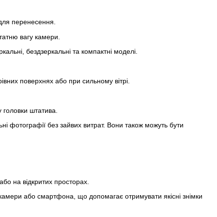
 для перенесення.
статню вагу камери.
кальні, бездзеркальні та компактні моделі.
івних поверхнях або при сильному вітрі.
 головки штатива.
ьні фотографії без зайвих витрат. Вони також можуть бути
або на відкритих просторах.
камери або смартфона, що допомагає отримувати якісні знімки