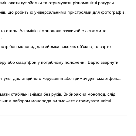
інювати кут зйомки та отримувати різноманітні ракурси.
ів, що робить їх універсальними пристроями для фотографів.
а сталь. Алюмінієві моноподи зазвичай є легкими та
.
отрібен монопод для зйомки високих об'єктів, то варто
меру або смартфон у потрібному положенні. Варто звернути
th-пульт дистанційного керування або тримач для смартфона.
мати стабільні знімки без рухів. Вибираючи монопод, слід
авильним вибором монопода ви зможете отримувати якісні