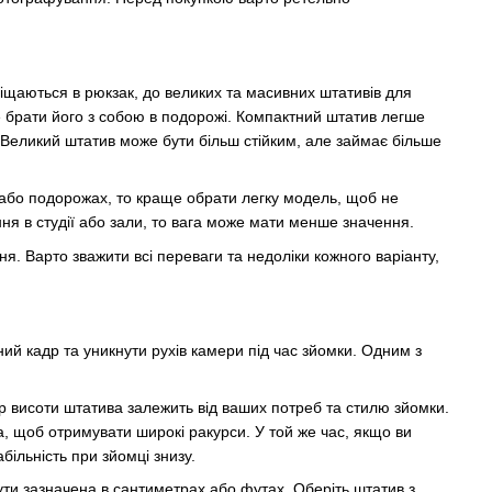
міщаються в рюкзак, до великих та масивних штативів для
 брати його з собою в подорожі. Компактний штатив легше
 Великий штатив може бути більш стійким, але займає більше
х або подорожах, то краще обрати легку модель, щоб не
я в студії або зали, то вага може мати менше значення.
я. Варто зважити всі переваги та недоліки кожного варіанту,
ний кадр та уникнути рухів камери під час зйомки. Одним з
р висоти штатива залежить від ваших потреб та стилю зйомки.
а, щоб отримувати широкі ракурси. У той же час, якщо ви
ільність при зйомці знизу.
ти зазначена в сантиметрах або футах. Оберіть штатив з