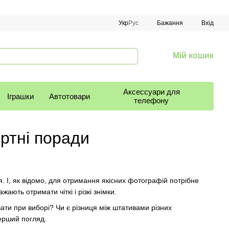
Укр
Рус
Бажання
Вхід
Мій кошик
Аксессуари для
Іграшки
Автотовари
телефону
ртні поради
я. І, як відомо, для отримання якісних фотографій потрібне
ють отримати чіткі і різкі знімки.
ати при виборі? Чи є різниця між штативами різних
перший погляд.