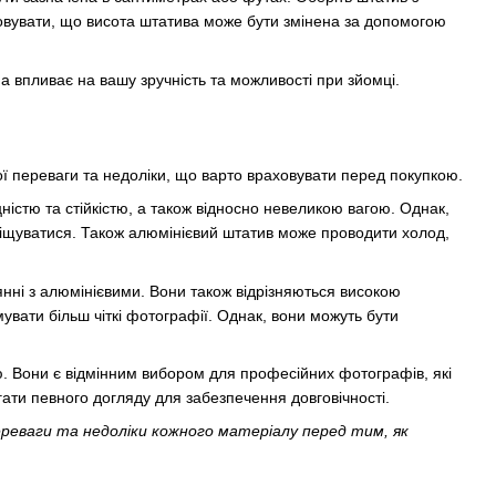
овувати, що висота штатива може бути змінена за допомогою
 впливає на вашу зручність та можливості при зйомці.
ої переваги та недоліки, що варто враховувати перед покупкою.
стю та стійкістю, а також відносно невеликою вагою. Однак,
іщуватися. Також алюмінієвий штатив може проводити холод,
янні з алюмінієвими. Вони також відрізняються високою
увати більш чіткі фотографії. Однак, вони можуть бути
тю. Вони є відмінним вибором для професійних фотографів, які
гати певного догляду для забезпечення довговічності.
реваги та недоліки кожного матеріалу перед тим, як