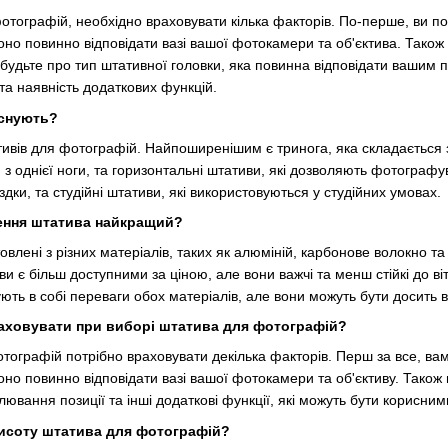
тографій, необхідно враховувати кілька факторів. По-перше, ви п
но повинно відповідати вазі вашої фотокамери та об'єктива. Також 
будьте про тип штативної головки, яка повинна відповідати вашим п
 та наявність додаткових функцій.
існують?
ативів для фотографій. Найпоширенішим є тринога, яка складається з
з однієї ноги, та горизонтальні штативи, які дозволяють фотографув
здки, та студійні штативи, які використовуються у студійних умовах.
ення штатива найкращий?
влені з різних матеріалів, таких як алюміній, карбонове волокно та
ви є більш доступними за ціною, але вони важчі та менш стійкі до ві
ють в собі переваги обох матеріалів, але вони можуть бути досить
раховувати при виборі штатива для фотографій?
тографій потрібно враховувати декілька факторів. Перш за все, ва
но повинно відповідати вазі вашої фотокамери та об'єктиву. Також в
лювання позиції та інші додаткові функції, які можуть бути корисни
исоту штатива для фотографій?