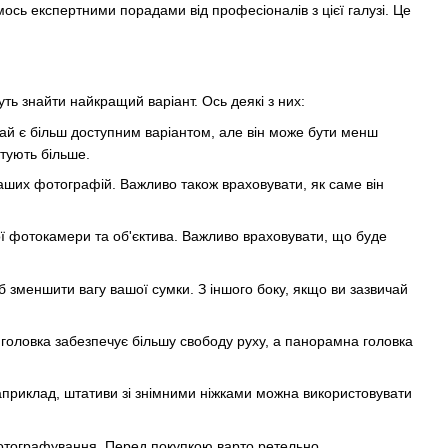
мось експертними порадами від професіоналів з цієї галузі. Це
ть знайти найкращий варіант. Ось деякі з них:
чай є більш доступним варіантом, але він може бути менш
штують більше.
аших фотографій. Важливо також враховувати, як саме він
ї фотокамери та об'єктива. Важливо враховувати, що буде
 зменшити вагу вашої сумки. З іншого боку, якщо ви зазвичай
 головка забезпечує більшу свободу руху, а панорамна головка
Наприклад, штативи зі знімними ніжками можна використовувати
фотографування. Перед покупкою варто ретельно