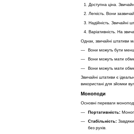
Доступна ціна. Звичай
Легкість. Вони зазвича
Надійність. Звичайні ш
Варіативність. На звич
Однак, звичайні штативи 
Вони можуть бути менш 
Вони можуть мати обме
Вони можуть мати обме
Звичайні штативи є ідеальн
використані для зйомки ву
Моноподи
Основні переваги моноподі
Портативність:
Монопо
Стабільність:
Завдяки 
без рухів.