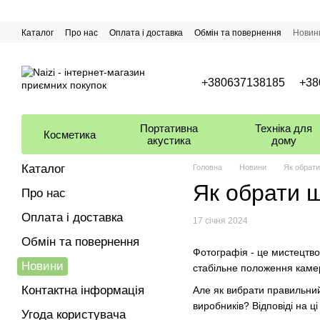
Перейти до основного контенту
Каталог
Про нас
Оплата і доставка
Обмін та повернення
Новин
+380637138185
+38
Портативна
Техніка для
Косметика
акустика
дому
Каталог
Головна
Новини
Як обрати
Як обрати ш
Про нас
Оплата і доставка
17 січня 2024
Обмін та повернення
Фотографія - це мистецтво,
Новини
стабільне положення камери
Контактна інформація
Але як вибрати правильний
виробників? Відповіді на 
Угода користувача