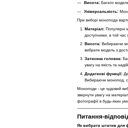
Висота:
Багато моделе
Універсальність:
Моно
При виборі монопода варто
Матеріал:
Популярні м
доступними, в той час 
Висота:
Вибираючи мон
вибрати модель з дост
Затискна головка:
Баг
увагу на якість та наді
Додаткові функції:
Де
Вибираючи монопод, сл
Моноподи - це чудовий виб
звернути увагу на матеріа
фотографії в будь-яких ум
Питання-відповід
Як вибрати штатив для 