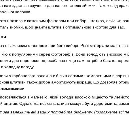
а вам здається зручною для вашого стилю зйомки. Також слід врах
ральної колонки.
та штатива є важливим фактором при виборі штатива, оскільки вона
стиль зйомки, щоб знайти штатив з оптимальною висотою для вас.
ння
ва є важливим фактором при його виборі. Різні матеріали мають св
нію є популярними серед фотографів. Вони володіють високою міцні
ажкими для перенесення, особливо якщо вам потрібно багато перем
в холодну погоду.
иви з карбонового волокна є більш легкими і компактними в порівн
бонові штативи також добре амортизують вібрації, що дозволяє отрим
алюмінієвими.
готовляються з магнезію, який володіє високою міцністю та легкіс
ий штатив. Однак, магнезієві штативи можуть бути дорогими та вима
тива залежить від ваших потреб та бюджету. Розгляньте всі пе