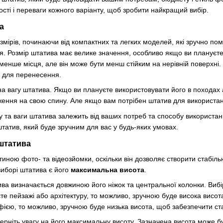
ості і переваги кожного варіанту, щоб зробити найкращий вибір.
а
змірів, починаючи від компактних та легких моделей, які зручно по
. Розмір штатива має велике значення, особливо якщо ви плануєте
менше місця, але він може бути менш стійким на нерівній поверхні.
м для перенесення.
 на вагу штатива. Якщо ви плануєте використовувати його в похода
ення на свою спину. Але якщо вам потрібен штатив для використанн
у та ваги штатива залежить від ваших потреб та способу використанн
атив, який буде зручним для вас у будь-яких умовах.
штатива
иною фото- та відеозйомки, оскільки він дозволяє створити стабіль
иборі штатива є його
максимальна висота
.
а визначається довжиною його ніжок та центральної колонки. Вибі
те пейзажі або архітектуру, то можливо, зручною буде висока висот
єю, то можливо, зручною буде низька висота, щоб забезпечити стаб
рніть увагу на його максимальну висоту. Зазначена висота може бу