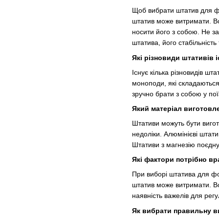
Щоб вибрати штатив для фо
штатив може витримати. Во
носити його з собою. Не за
штатива, його стабільність
Які різновиди штативів 
Існує кілька різновидів шт
моноподи, які складаються 
зручно брати з собою у пої
Який матеріал виготовл
Штативи можуть бути вигото
недоліки. Алюмінієві штати
Штативи з магнезію поєдну
Які фактори потрібно в
При виборі штатива для фо
штатив може витримати. Во
наявність важелів для регу
Як вибрати правильну в